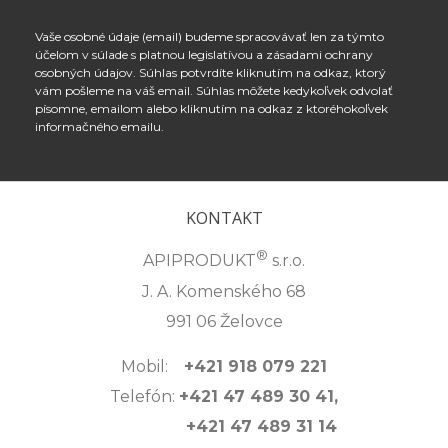
Vaše osobné údaje (email) budeme spracovávať len za týmto
účelom v súlade s platnou legislatívou a zásadami ochrany
osobných údajov. Súhlas potvrdíte kliknutím na odkaz, ktorý
vám pošleme na váš email. Súhlas môžete kedykoľvek odvolať
písomne, emailom alebo kliknutím na odkaz z ktoréhokoľvek
informačného emailu.
KONTAKT
®
APIPRODUKT
s.r.o.
J. A. Komenského 68
991 06 Želovce
Mobil:
+421 918 079 221
Telefón:
+421 47 489 30 41,
+421 47 489 31 14