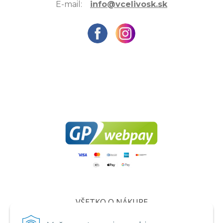
E-mail:
info@vcelivosk.sk
VŠETKO O NÁKUPE
Certifikáty