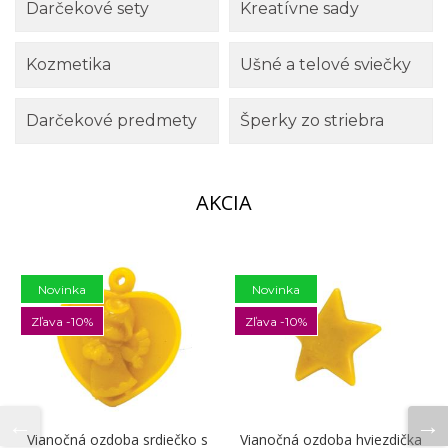
Darčekové sety
Kreatívne sady
Kozmetika
Ušné a telové sviečky
Darčekové predmety
Šperky zo striebra
AKCIA
Novinka
Novinka
Zľava -10%
Zľava -10%
Vianočná ozdoba srdiečko s
Vianočná ozdoba hviezdička