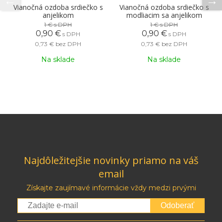
Vianočná ozdoba srdiečko s
Vianočná ozdoba srdiečko s
anjelikom
modliacim sa anjelikom
1 €
s DPH
1 €
s DPH
0,90 €
0,90 €
s DPH
s DPH
0,73 €
bez DPH
0,73 €
bez DPH
Na sklade
Na sklade
Najdôležitejšie novinky priamo na váš
email
Získajte zaujímavé informácie vždy medzi prvými
Odoberať