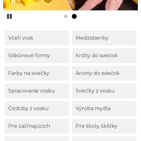
Pozastaviť
Včelí vosk
Medzistienky
Silikónové formy
Knôty do sviečok
Farby na sviečky
Arómy do sviečok
Spracovanie vosku
Sviečky z vosku
Ozdoby z vosku
Výroba mydla
Pre začínajúcich
Pre školy, škôlky