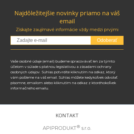
Najdôležitejšie novinky priamo na váš
email
Získajte zaujímavé informácie vždy medzi prvými
Odoberať
Vaše osobné údaje (email) budeme spracovávať len za týmto
účelom v súlade s platnou legislatívou a zásadami ochrany
osobných údajov. Súhlas potvrdíte kliknutím na odkaz, ktorý
vám pošleme na váš email. Súhlas môžete kedykoľvek odvolať
písomne, emailom alebo kliknutím na odkaz z ktoréhokoľvek
informačného emailu.
KONTAKT
®
APIPRODUKT
s.r.o.