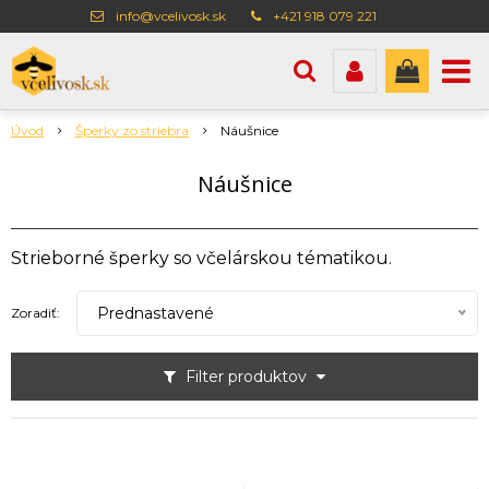
info@vcelivosk.sk
+421 918 079 221
Úvod
Šperky zo striebra
Náušnice
Náušnice
Strieborné šperky so včelárskou tématikou.
Prednastavené
Zoradiť:
Filter produktov