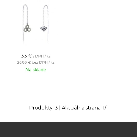
33
€
s DPH / ks
26,83 €
bez DPH / ks
Na sklade
Produkty:
3
| Aktuálna strana:
1
/
1