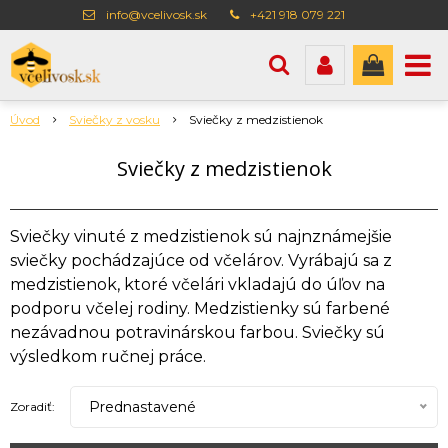
info@vcelivosk.sk
+421 918 079 221
Úvod
Sviečky z vosku
Sviečky z medzistienok
Sviečky z medzistienok
Sviečky vinuté z medzistienok sú najnznámejšie
sviečky pochádzajúce od včelárov. Vyrábajú sa z
medzistienok, ktoré včelári vkladajú do úľov na
podporu včelej rodiny. Medzistienky sú farbené
nezávadnou potravinárskou farbou. Sviečky sú
výsledkom ručnej práce.
Prednastavené
Zoradiť: