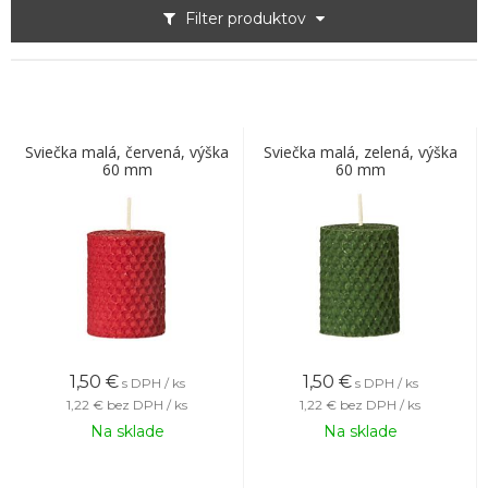
Filter produktov
Sviečka malá, červená, výška
Sviečka malá, zelená, výška
60 mm
60 mm
1,50
€
1,50
€
s DPH / ks
s DPH / ks
1,22 €
bez DPH / ks
1,22 €
bez DPH / ks
Na sklade
Na sklade