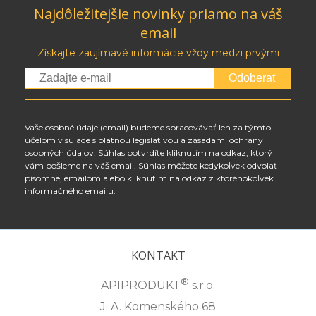
Najdôležitejšie novinky priamo na váš
email
Získajte zaujímavé informácie vždy medzi prvými
Odoberať
Vaše osobné údaje (email) budeme spracovávať len za týmto
účelom v súlade s platnou legislatívou a zásadami ochrany
osobných údajov. Súhlas potvrdíte kliknutím na odkaz, ktorý
vám pošleme na váš email. Súhlas môžete kedykoľvek odvolať
písomne, emailom alebo kliknutím na odkaz z ktoréhokoľvek
informačného emailu.
KONTAKT
®
APIPRODUKT
s.r.o.
J. A. Komenského 68