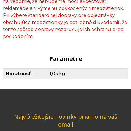
na vedomie, že nebudeme môcť akceptovať
reklamácie ani výmenu poškodených medzistienok.
Pri výbere štandardnej dopravy pre objednávky
obsahujúce medzistienky je potrebné si uvedomiť, že
tento spôsob dopravy nezaručuje ich ochranu pred
poškodením.
Parametre
Hmotnosť
1,05 kg
Najdôležitejšie novinky priamo na váš
email