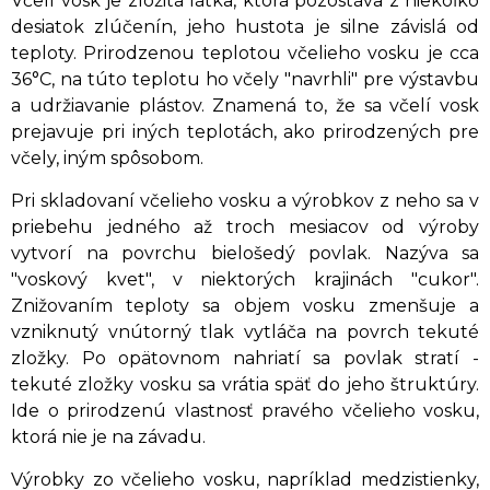
Včelí vosk je zložitá látka, ktorá pozostáva z niekoľko
desiatok zlúčenín, jeho hustota je silne závislá od
teploty. Prirodzenou teplotou včelieho vosku je cca
36°C, na túto teplotu ho včely "navrhli" pre výstavbu
a udržiavanie plástov. Znamená to, že sa včelí vosk
prejavuje pri iných teplotách, ako prirodzených pre
včely, iným spôsobom.
Pri skladovaní včelieho vosku a výrobkov z neho sa v
priebehu jedného až troch mesiacov od výroby
vytvorí na povrchu bielošedý povlak. Nazýva sa
"voskový kvet", v niektorých krajinách "cukor".
Znižovaním teploty sa objem vosku zmenšuje a
vzniknutý vnútorný tlak vytláča na povrch tekuté
zložky. Po opätovnom nahriatí sa povlak stratí -
tekuté zložky vosku sa vrátia späť do jeho štruktúry.
Ide o prirodzenú vlastnosť pravého včelieho vosku,
ktorá nie je na závadu.
Výrobky zo včelieho vosku, napríklad medzistienky,