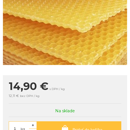
14,90
€
s DPH / kg
12,11 €
bez DPH / kg
Na sklade
+
kg
Pridať do košíka