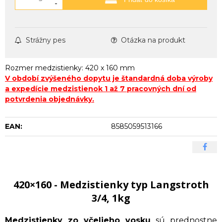
-
Strážny pes
Otázka na produkt
Rozmer medzistienky: 420 x 160 mm
V období zvýšeného dopytu je štandardná doba výroby
a expedície medzistienok 1 až 7 pracovných dní od
potvrdenia objednávky.
EAN:
8585059513166
420×160 - Medzistienky typ Langstroth
3/4, 1kg
Medzistienky zo včelieho vosku
sú prednostne