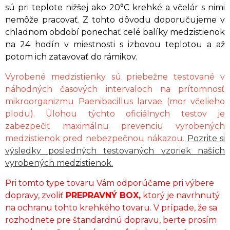
sú pri teplote nižšej ako 20°C krehké a včelár s nimi
nemôže pracovať. Z tohto dôvodu doporučujeme v
chladnom období ponechať celé balíky medzistienok
na 24 hodín v miestnosti s izbovou teplotou a až
potom ich zatavovať do rámikov.
Vyrobené medzistienky sú priebežne testované v
náhodných časových intervaloch na prítomnosť
mikroorganizmu Paenibacillus larvae (mor včelieho
plodu). Úlohou týchto oficiálnych testov je
zabezpečiť maximálnu prevenciu vyrobených
medzistienok pred nebezpečnou nákazou.
Pozrite si
výsledky posledných testovaných vzoriek naších
vyrobených medzistienok.
Pri tomto type tovaru Vám odporúčame pri výbere
dopravy, zvoliť
PREPRAVNÝ BOX,
ktorý je navrhnutý
na ochranu tohto krehkého tovaru. V prípade, že sa
rozhodnete pre štandardnú dopravu, berte prosím