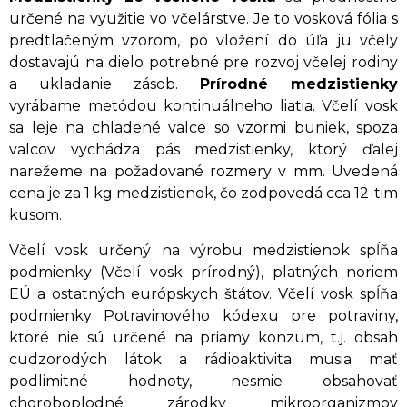
určené na využitie vo včelárstve. Je to vosková fólia s
predtlačeným vzorom, po vložení do úľa ju včely
dostavajú na dielo potrebné pre rozvoj včelej rodiny
a ukladanie zásob.
Prírodné medzistienky
vyrábame metódou kontinuálneho liatia. Včelí vosk
sa leje na chladené valce so vzormi buniek, spoza
valcov vychádza pás medzistienky, ktorý ďalej
narežeme na požadované rozmery v mm. Uvedená
cena je za 1 kg medzistienok, čo zodpovedá cca 12-tim
kusom.
Včelí vosk určený na výrobu medzistienok spĺňa
podmienky (Včelí vosk prírodný), platných noriem
EÚ a ostatných európskych štátov. Včelí vosk spĺňa
podmienky Potravinového kódexu pre potraviny,
ktoré nie sú určené na priamy konzum, t.j. obsah
cudzorodých látok a rádioaktivita musia mať
podlimitné hodnoty, nesmie obsahovať
choroboplodné zárodky mikroorganizmov