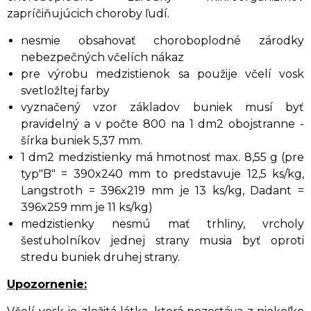
zapríčiňujúcich choroby ľudí.
nesmie obsahovať choroboplodné zárodky
nebezpečných včelích nákaz
pre výrobu medzistienok sa použije včelí vosk
svetložltej farby
vyznačený vzor základov buniek musí byť
pravidelný a v počte 800 na 1 dm2 obojstranne -
šírka buniek 5,37 mm.
1 dm2 medzistienky má hmotnosť max. 8,55 g (pre
typ"B" = 390x240 mm to predstavuje 12,5 ks/kg,
Langstroth = 396x219 mm je 13 ks/kg, Dadant =
396x259 mm je 11 ks/kg)
medzistienky nesmú mať trhliny, vrcholy
šesťuholníkov jednej strany musia byť oproti
stredu buniek druhej strany.
Upozornenie: