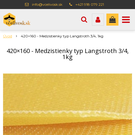
info@vcelivosk.sk
+421 918 079 221
Úvod
420×160 - Medzistienky typ Langstroth 3/4, 1kg
420×160 - Medzistienky typ Langstroth 3/4,
1kg