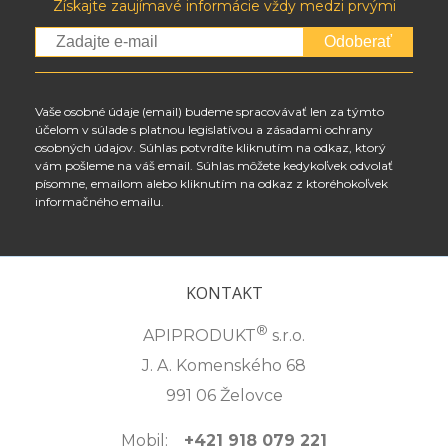
Získajte zaujímavé informácie vždy medzi prvými
Odoberať
Vaše osobné údaje (email) budeme spracovávať len za týmto
účelom v súlade s platnou legislatívou a zásadami ochrany
osobných údajov. Súhlas potvrdíte kliknutím na odkaz, ktorý
vám pošleme na váš email. Súhlas môžete kedykoľvek odvolať
písomne, emailom alebo kliknutím na odkaz z ktoréhokoľvek
informačného emailu.
KONTAKT
®
APIPRODUKT
s.r.o.
J. A. Komenského 68
991 06 Želovce
Mobil:
+421 918 079 221