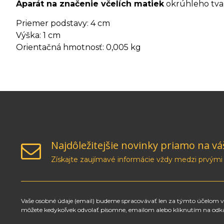
Aparát na značenie včelích matiek
okrúhleho tvar
Priemer podstavy: 4 cm
Výška: 1 cm
Orientačná hmotnosť: 0,005 kg
Najdôležitejšie novinky priamo na vá
Získajte zaujímavé informácie vždy medzi prvými
Vaše osobné údaje (email) budeme spracovávať len za týmto účelom v 
môžete kedykoľvek odvolať písomne, emailom alebo kliknutím na odk