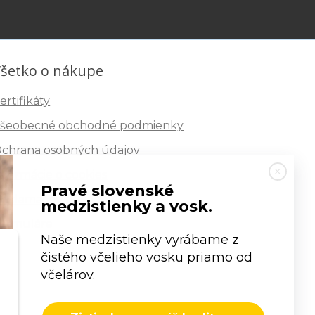
šetko o nákupe
ertifikáty
šeobecné obchodné podmienky
chrana osobných údajov
nformácie o cookies
Pravé slovenské
eklamačný poriadok
medzistienky a vosk.
ormuláre
Naše medzistienky vyrábame z
čistého včelieho vosku priamo od
včelárov.