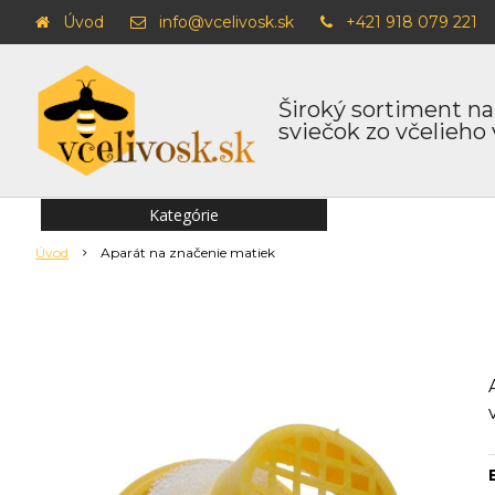
Úvod
info@vcelivosk.sk
+421 918 079 221
Široký sortiment na
sviečok zo včelieho
Kategórie
Úvod
Aparát na značenie matiek