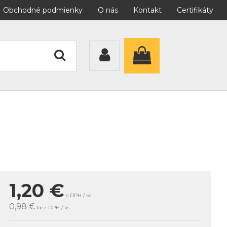
Obchodné podmienky
O nás
Kontakt
Certifikáty
1,20
€
s DPH / ks
0,98 €
bez DPH / ks