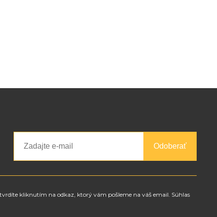
Odoberať
tvrdíte kliknutím na odkaz, ktorý vám pošleme na váš email. Súhlas