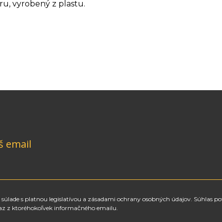
u, vyrobený z plastu.
š email
súlade s platnou legislatívou a zásadami ochrany osobných údajov. Súhlas po
az z ktoréhokoľvek informačného emailu.