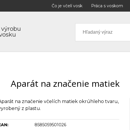
Čo je včelí vosk
Práca s voskom
 výrobu
 vosku
Aparát na značenie matiek
Aparát na značenie včelích matiek okrúhleho tvaru,
vyrobený z plastu.
EAN:
8585059501026