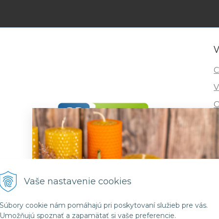
V
C
V
O
I
R
F
Vaše nastavenie cookies
Súbory cookie nám pomáhajú pri poskytovaní služieb pre vás.
Umožňujú spoznať a zapamätať si vaše preferencie.