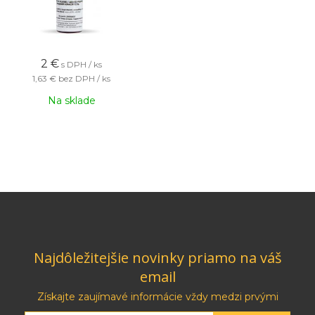
2
€
s DPH / ks
1,63 €
bez DPH / ks
Na sklade
Najdôležitejšie novinky priamo na váš
email
Získajte zaujímavé informácie vždy medzi prvými