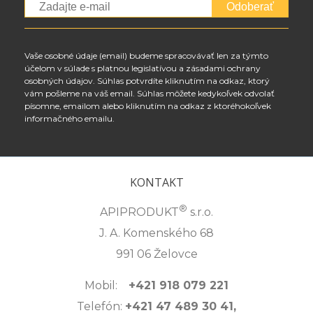
Odoberať
Vaše osobné údaje (email) budeme spracovávať len za týmto
účelom v súlade s platnou legislatívou a zásadami ochrany
osobných údajov. Súhlas potvrdíte kliknutím na odkaz, ktorý
vám pošleme na váš email. Súhlas môžete kedykoľvek odvolať
písomne, emailom alebo kliknutím na odkaz z ktoréhokoľvek
informačného emailu.
KONTAKT
®
APIPRODUKT
s.r.o.
J. A. Komenského 68
991 06 Želovce
Mobil:
+421 918 079 221
Telefón:
+421 47 489 30 41,