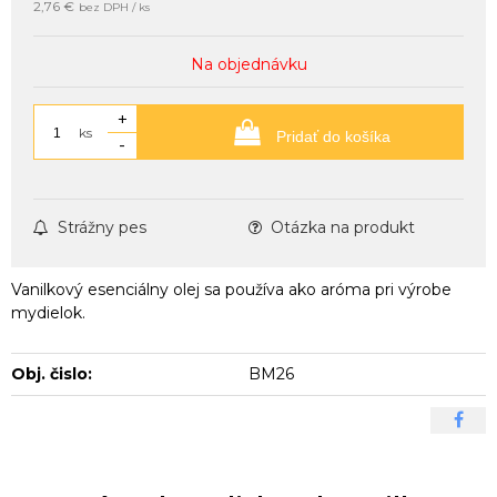
2,76 €
bez DPH / ks
Na objednávku
+
ks
Pridať do košíka
-
Strážny pes
Otázka na produkt
Vanilkový esenciálny olej sa používa ako aróma pri výrobe
mydielok.
Obj. čislo:
BM26