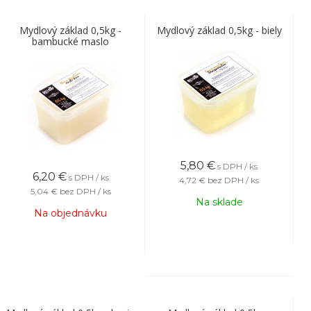
Mydlový základ 0,5kg -
Mydlový základ 0,5kg - biely
bambucké maslo
5,80
€
s DPH / ks
6,20
€
s DPH / ks
4,72 €
bez DPH / ks
5,04 €
bez DPH / ks
Na sklade
Na objednávku