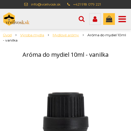
info@vcelivosk.sk
+421 918 079 221
Úvod
Výroba mydla
Mydlové arómy
Aróma do mydiel 10ml
- vanilka
Aróma do mydiel 10ml - vanilka