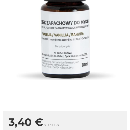
3,40
€
s DPH / ks