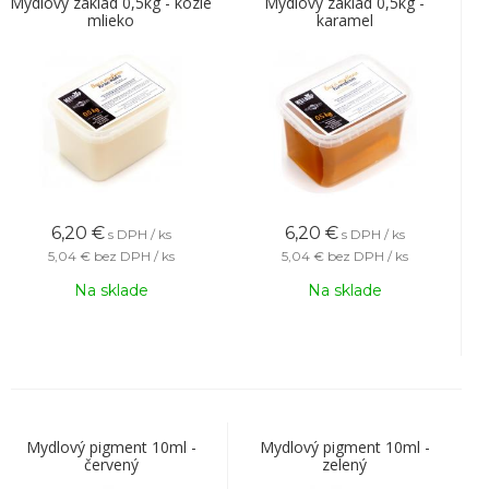
Mydlový základ 0,5kg - kozie
Mydlový základ 0,5kg -
mlieko
karamel
6,20
€
6,20
€
s DPH / ks
s DPH / ks
5,04 €
bez DPH / ks
5,04 €
bez DPH / ks
Na sklade
Na sklade
Mydlový pigment 10ml -
Mydlový pigment 10ml -
červený
zelený