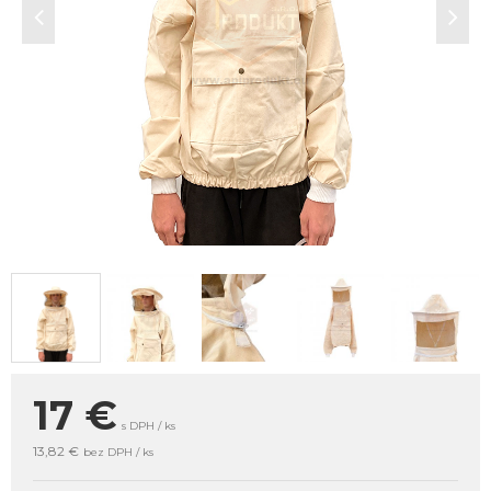
17
€
s DPH / ks
13,82 €
bez DPH / ks