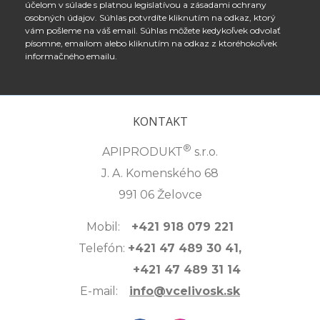
účelom v súlade s platnou legislatívou a zásadami ochrany
osobných údajov. Súhlas potvrdíte kliknutím na odkaz, ktorý
vám pošleme na váš email. Súhlas môžete kedykoľvek odvolať
písomne, emailom alebo kliknutím na odkaz z ktoréhokoľvek
informačného emailu.
KONTAKT
®
APIPRODUKT
s.r.o.
J. A. Komenského 68
991 06 Želovce
Mobil:
+421 918 079 221
Telefón:
+421 47 489 30 41,
+421 47 489 31 14
E-mail:
info@vcelivosk.sk