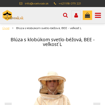
info@vcelivosk.sk
+421 918 079 221
Úvod
Blúza s klobúkom svetlo-béžová, BEE - veľkosť L
Blúza s klobúkom svetlo-béžová, BEE -
veľkosť L