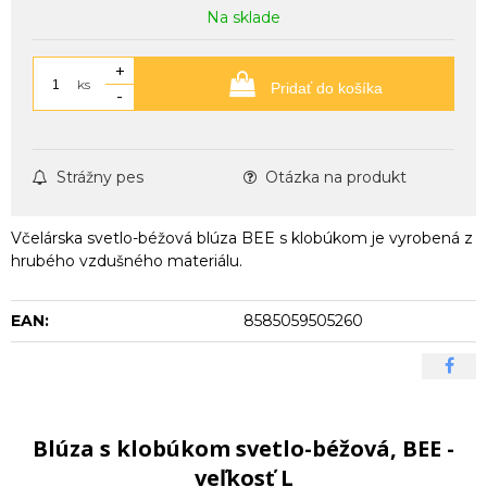
Na sklade
+
ks
Pridať do košíka
-
Strážny pes
Otázka na produkt
Včelárska svetlo-béžová blúza BEE s klobúkom je vyrobená z
hrubého vzdušného materiálu.
EAN:
8585059505260
Blúza s klobúkom svetlo-béžová, BEE -
veľkosť L