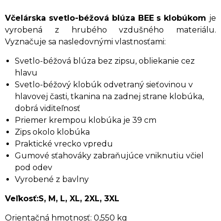
Včelárska svetlo-béžová blúza BEE s klobúkom
je
vyrobená z hrubého vzdušného materiálu.
Vyznačuje sa nasledovnými vlastnosťami:
Svetlo-béžová blúza bez zipsu, obliekanie cez
hlavu
Svetlo-béžový klobúk odvetraný sieťovinou v
hlavovej časti, tkanina na zadnej strane klobúka,
dobrá viditeľnosť
Priemer krempou klobúka je 39 cm
Zips okolo klobúka
Praktické vrecko vpredu
Gumové sťahováky zabraňujúce vniknutiu včiel
pod odev
Vyrobené z bavlny
Veľkosť:S, M, L, XL, 2XL, 3XL
Orientačná hmotnosť: 0,550 kg