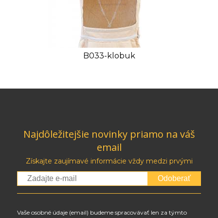
B033-klobuk
Najdôležitejšie novinky priamo na váš
email
Získajte zaujímavé informácie vždy medzi prvými
Odoberať
Vaše osobné údaje (email) budeme spracovávať len za týmto