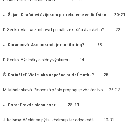
J. Šujan: O sršňovi ázijskom potrebujeme vedieť viac …….20-21
D. Senko: Ako sa zachovať pri náleze sršňa ázijského? …………22
J. Obrancová: Ako pokračuje monitoring? …………23
D. Senko: Výsledky a plány výskumu ……….24
Š. Chriašteľ: Viete, ako úspešne pridať matku? ………25
M. Mihalenková: Písanská pčola propaguje včelárstvo ……26-27
J. Goro: Pravda alebo hoax ………..28-29
J. Kolomý: Včelár sa pýta, včelmajster odpovedá ……….30-31