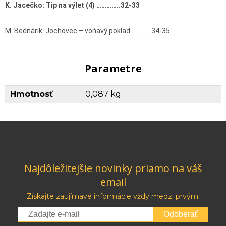
K. Jacečko: Tip na výlet (4) …………..32-33
M. Bednárik: Jochovec – voňavý poklad ………….34-35
Parametre
Hmotnosť
0,087 kg
Najdôležitejšie novinky priamo na váš
email
Získajte zaujímavé informácie vždy medzi prvými
Odoberať