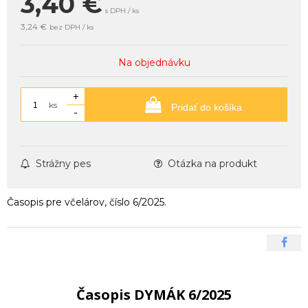
3,40
€
s DPH / ks
3,24 €
bez DPH / ks
Na objednávku
+
ks
Pridať do košíka
-
Strážny pes
Otázka na produkt
Časopis pre včelárov, číslo 6/2025.
Časopis DYMÁK 6/2025