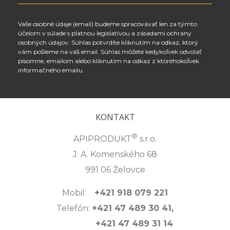
Vaše osobné údaje (email) budeme spracovávať len za týmto
účelom v súlade s platnou legislatívou a zásadami ochrany
osobných údajov. Súhlas potvrdíte kliknutím na odkaz, ktorý
vám pošleme na váš email. Súhlas môžete kedykoľvek odvolať
písomne, emailom alebo kliknutím na odkaz z ktoréhokoľvek
informačného emailu.
KONTAKT
®
APIPRODUKT
s.r.o.
J. A. Komenského 68
991 06 Želovce
Mobil:
+421 918 079 221
Telefón:
+421 47 489 30 41,
+421 47 489 31 14