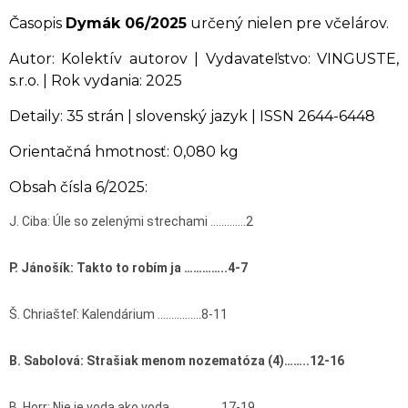
Časopis
Dymák 06/2025
určený nielen pre včelárov.
Autor: Kolektív autorov | Vydavateľstvo: VINGUSTE,
s.r.o. | Rok vydania: 2025
Detaily: 35 strán | slovenský jazyk | ISSN 2644-6448
Orientačná hmotnosť: 0,080 kg
Obsah čísla 6/2025:
J. Ciba: Úle so zelenými strechami ………….2
P. Jánošík: Takto to robím ja …………..4-7
Š. Chriašteľ: Kalendárium …………….8-11
B. Sabolová: Strašiak menom nozematóza (4)……..12-16
B. Horr: Nie je voda ako voda ………………17-19