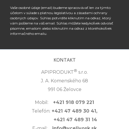
Vaše osobné údaje (email) budeme spracovávať len za týmto
účelom v súlade s platnou legislatívou a zásadami ochrany
osobných údajov. Súhlas potvrdíte kliknutím na odkaz, ktorý
vám pošleme na váš email. Súhlas môžete kedykoľvek odvolať
písomne, emailom alebo kliknutím na odkaz z ktoréhokoľvek
informačného emailu.
KONTAKT
®
APIPRODUKT
s.r.o.
J. A. Komenského 68
991 06 Želovce
Mobil:
+421 918 079 221
Telefón:
+421 47 489 30 41,
+421 47 489 31 14
E-mail:
info@vcelivosk.sk