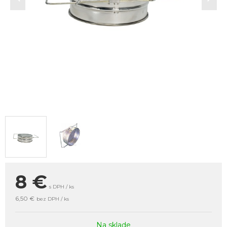
8
€
s DPH / ks
6,50 €
bez DPH / ks
Na sklade