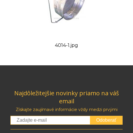
4014-1.jpg
Najdôležitejšie novinky priamo na váš
email
Získajte zaujímavé informácie vždy medzi prvými
Odoberať