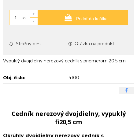
+
ks
Pridať do košíka
-
Strážny pes
Otázka na produkt
Vypuklý dvojdielny nerezový cedník s priemerom 20,5 cm.
Obj. čislo:
4100
Cedník nerezový dvojdielny, vypuklý
fi20,5 cm
Okrúhly dvojdielny nerezový cedník s