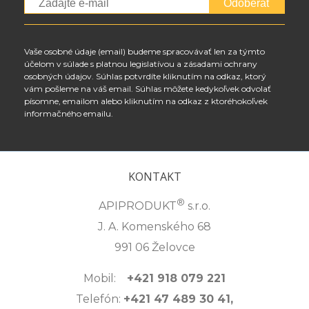
Odoberať
Vaše osobné údaje (email) budeme spracovávať len za týmto
účelom v súlade s platnou legislatívou a zásadami ochrany
osobných údajov. Súhlas potvrdíte kliknutím na odkaz, ktorý
vám pošleme na váš email. Súhlas môžete kedykoľvek odvolať
písomne, emailom alebo kliknutím na odkaz z ktoréhokoľvek
informačného emailu.
KONTAKT
®
APIPRODUKT
s.r.o.
J. A. Komenského 68
991 06 Želovce
Mobil:
+421 918 079 221
Telefón:
+421 47 489 30 41,