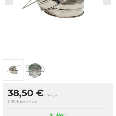
38,50
€
s DPH / ks
31,30 €
bez DPH / ks
Na sklade