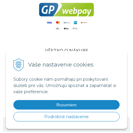
VŠETKO O NÁKUPE
Certifikáty
Vaše nastavenie cookies
Všeobecné obchodné podmienky
Ochrana osobných údajov
Súbory cookie nám pomáhajú pri poskytovaní
služieb pre vás. Umožňujú spoznať a zapamätať si
Informácie o cookies
vaše preferencie.
Reklamačný poriadok
Rozumiem
Formuláre
Podrobné nastavenie
© 2026 vcelivosk •
NextShop
&
e-shop Pohoda Connector
by
NextCom s.r.o.