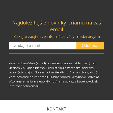
Najdôležitejšie novinky priamo na váš
email
Získajte zaujímavé informácie vždy medzi prvými
Odoberať
Vaše osobné údaje (email) budeme spracovávať len za týmto
účelom v súlade s platnou legislatívou a zásadami ochrany
osobných údajov. Súhlas potvrdíte kliknutím na odkaz, ktorý
vám pošleme na váš email. Súhlas môžete kedykoľvek odvolať
písomne, emailom alebo kliknutím na odkaz z ktoréhokoľvek
informačného emailu.
KONTAKT