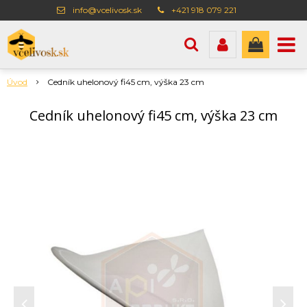
info@vcelivosk.sk
+421 918 079 221
Úvod
Cedník uhelonový fi45 cm, výška 23 cm
Cedník uhelonový fi45 cm, výška 23 cm