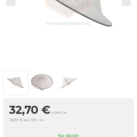
32,70
€
s DPH / ks
26,59 €
bez DPH / ks
Na sklade