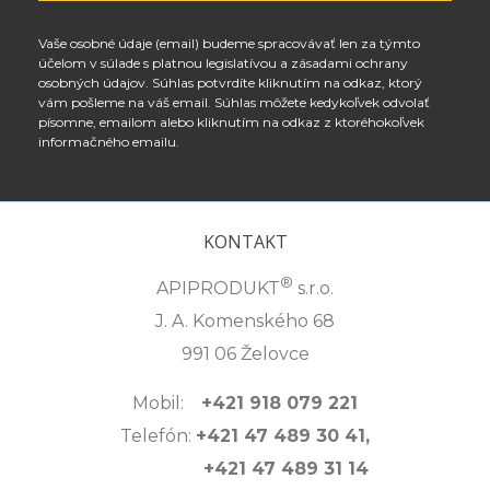
Vaše osobné údaje (email) budeme spracovávať len za týmto
účelom v súlade s platnou legislatívou a zásadami ochrany
osobných údajov. Súhlas potvrdíte kliknutím na odkaz, ktorý
vám pošleme na váš email. Súhlas môžete kedykoľvek odvolať
písomne, emailom alebo kliknutím na odkaz z ktoréhokoľvek
informačného emailu.
KONTAKT
®
APIPRODUKT
s.r.o.
J. A. Komenského 68
991 06 Želovce
Mobil:
+421 918 079 221
Telefón:
+421 47 489 30 41,
+421 47 489 31 14