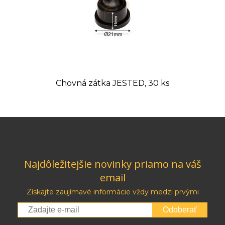
Chovná zátka JESTED, 30 ks
Najdôležitejšie novinky priamo na váš
email
Získajte zaujímavé informácie vždy medzi prvými
Odoberať