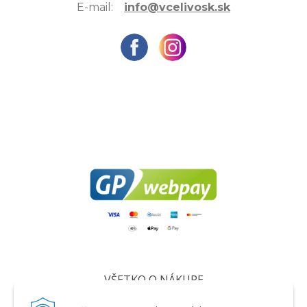
E-mail:
info@vcelivosk.sk
VŠETKO O NÁKUPE
Certifikáty