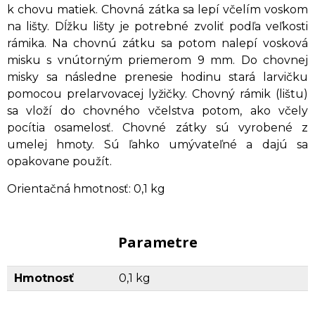
k chovu matiek. Chovná zátka sa lepí včelím voskom
na lišty. Dĺžku lišty je potrebné zvoliť podľa veľkosti
rámika. Na chovnú zátku sa potom nalepí vosková
misku s vnútorným priemerom 9 mm. Do chovnej
misky sa následne prenesie hodinu stará larvičku
pomocou prelarvovacej lyžičky. Chovný rámik (lištu)
sa vloží do chovného včelstva potom, ako včely
pocítia osamelosť. Chovné zátky sú vyrobené z
umelej hmoty. Sú ľahko umývateľné a dajú sa
opakovane použít.
Orientačná hmotnosť: 0,1 kg
Parametre
Hmotnosť
0,1 kg