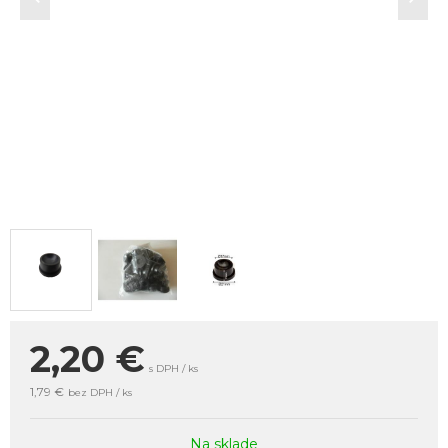
2,20
€
s DPH / ks
1,79 €
bez DPH / ks
Na sklade