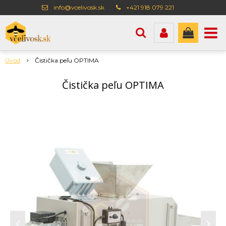
info@vcelivosk.sk
+421 918 079 221
Úvod
Čistička peľu OPTIMA
Čistička peľu OPTIMA