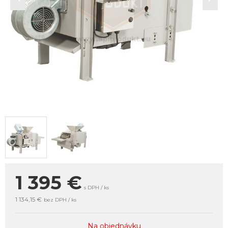
1 395
€
s DPH / ks
1 134,15 €
bez DPH / ks
Na objednávku