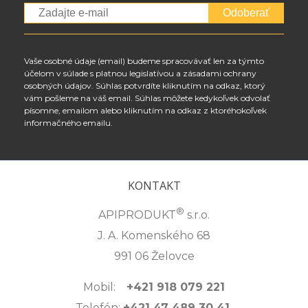
Odoberať
Vaše osobné údaje (email) budeme spracovávať len za týmto
účelom v súlade s platnou legislatívou a zásadami ochrany
osobných údajov. Súhlas potvrdíte kliknutím na odkaz, ktorý
vám pošleme na váš email. Súhlas môžete kedykoľvek odvolať
písomne, emailom alebo kliknutím na odkaz z ktoréhokoľvek
informačného emailu.
KONTAKT
®
APIPRODUKT
s.r.o.
J. A. Komenského 68
991 06 Želovce
Mobil:
+421 918 079 221
Telefón:
+421 47 489 30 41,