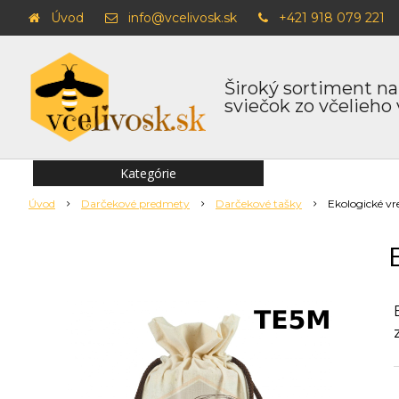
Úvod
info@vcelivosk.sk
+421 918 079 221
Široký sortiment na
sviečok zo včelieho
Kategórie
Úvod
Darčekové predmety
Darčekové tašky
Ekologické vr