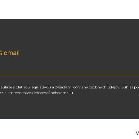
š email
súlade s platnou legislatívou a zásadami ochrany osobných údajov. Súhlas po
az z ktoréhokoľvek informačného emailu.
V