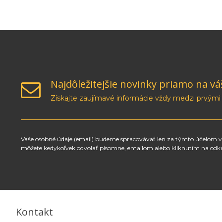
Najdôležitejšie novinky priamo na vá
Získajte zaujímavé informácie vždy medzi prvými
Vaše osobné údaje (email) budeme spracovávať len za týmto účelom v 
môžete kedykoľvek odvolať písomne, emailom alebo kliknutím na odk
Kontakt