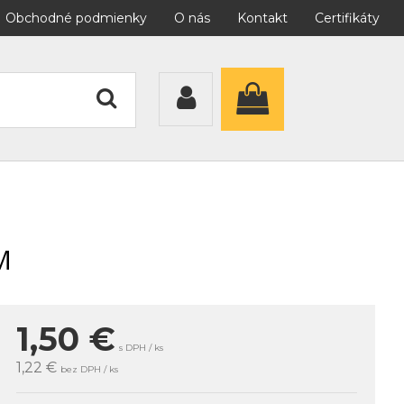
Obchodné podmienky
O nás
Kontakt
Certifikáty
M
1,50
€
s DPH / ks
1,22 €
bez DPH / ks