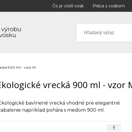
Čo je včelí vosk
Práca s voskom
 výrobu
 vosku
ecká 900 ml - vzor M
Ekologické vrecká 900 ml - vzor 
Ekologické bavlnené vrecká vhodné pre elegantné
zabalenie napríklad pohára s medom 900 ml.