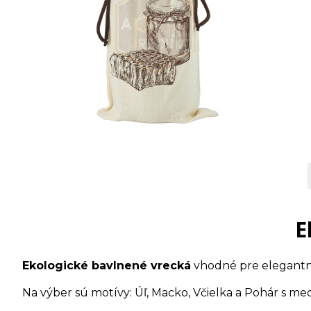
E
Ekologické bavlnené vrecká
vhodné pre elegantné
Na výber sú motívy: Úľ, Macko, Včielka a Pohár s m