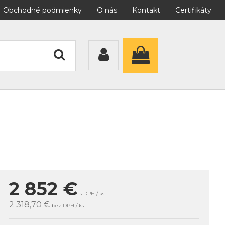
Obchodné podmienky
O nás
Kontakt
Certifikáty
2 852
€
s DPH / ks
2 318,70 €
bez DPH / ks