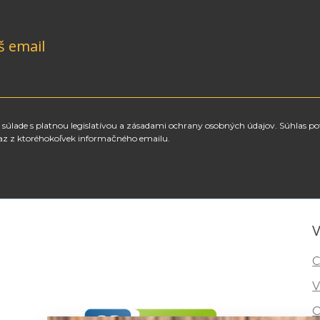
š email
súlade s platnou legislatívou a zásadami ochrany osobných údajov. Súhlas po
az z ktoréhokoľvek informačného emailu.
V
C
V
O