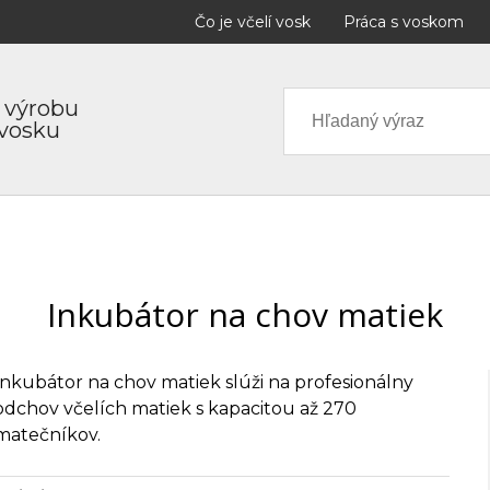
Čo je včelí vosk
Práca s voskom
 výrobu
 vosku
Inkubátor na chov matiek
Inkubátor na chov matiek slúži na profesionálny
odchov včelích matiek s kapacitou až 270
matečníkov.