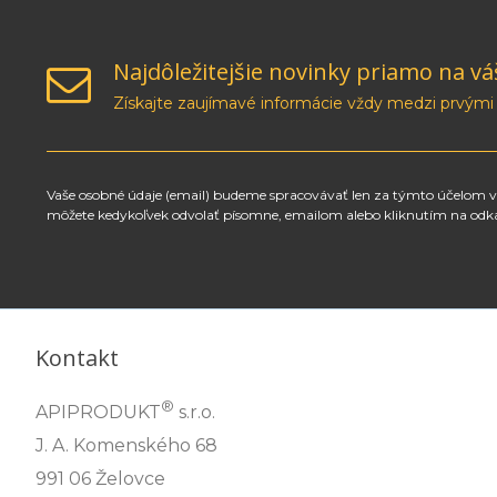
Najdôležitejšie novinky priamo na vá
Získajte zaujímavé informácie vždy medzi prvými
Vaše osobné údaje (email) budeme spracovávať len za týmto účelom v 
môžete kedykoľvek odvolať písomne, emailom alebo kliknutím na odk
Kontakt
®
APIPRODUKT
s.r.o.
J. A. Komenského 68
991 06 Želovce