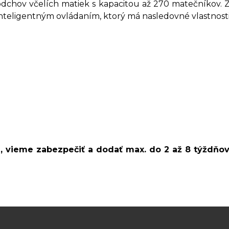
odchov včelích matiek s kapacitou až 270 matečníkov. Z
 inteligentným ovládaním, ktorý má nasledovné vlastnosti
m, vieme zabezpečiť a dodať max. do 2 až 8 týždňo