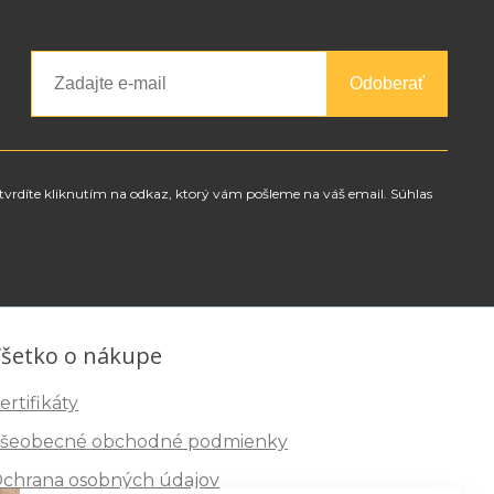
Odoberať
tvrdíte kliknutím na odkaz, ktorý vám pošleme na váš email. Súhlas
šetko o nákupe
ertifikáty
šeobecné obchodné podmienky
chrana osobných údajov