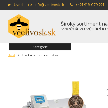
Úvod
info@vcelivosk.sk
+421 918 079 221
Široký sortiment na
sviečok zo včelieho
Kategórie
Úvod
Inkubátor na chov matiek