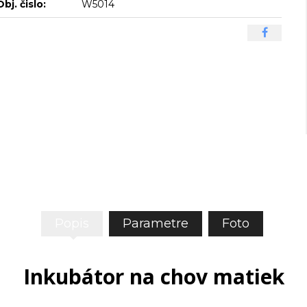
Obj. čislo:
W5014
Popis
Parametre
Foto
Inkubátor na chov matiek