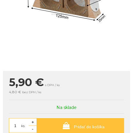
5,90
€
s DPH / ks
4,80 €
bez DPH / ks
Na sklade
+
ks
Pridať do košíka
-