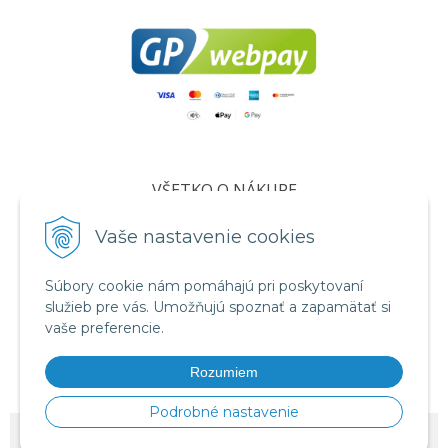
VŠETKO O NÁKUPE
Certifikáty
Vaše nastavenie cookies
Všeobecné obchodné podmienky
Súbory cookie nám pomáhajú pri poskytovaní
Ochrana osobných údajov
služieb pre vás. Umožňujú spoznať a zapamätať si
Informácie o cookies
vaše preferencie.
Reklamačný poriadok
Rozumiem
Formuláre
Podrobné nastavenie
© 2026 vcelivosk •
NextShop
&
e-shop Pohoda Connector
by
NextCom s.r.o.