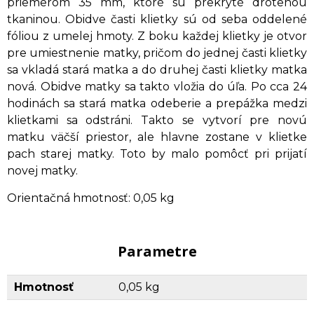
priemerom 35 mm, ktoré sú prekryté drôtenou
tkaninou. Obidve časti klietky sú od seba oddelené
fóliou z umelej hmoty. Z boku každej klietky je otvor
pre umiestnenie matky, pričom do jednej časti klietky
sa vkladá stará matka a do druhej časti klietky matka
nová. Obidve matky sa takto vložia do úľa. Po cca 24
hodinách sa stará matka odeberie a prepážka medzi
klietkami sa odstráni. Takto se vytvorí pre novú
matku väčší priestor, ale hlavne zostane v klietke
pach starej matky. Toto by malo pomôcť pri prijatí
novej matky.
Orientačná hmotnosť: 0,05 kg
Parametre
Hmotnosť
0,05 kg