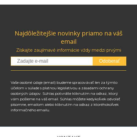
Najdôležitejšie novinky priamo na váš
email
Získajte zaujímavé informácie vždy medzi prvými
Odoberať
Vaše osobné údaje (email) budeme spracovávať len za týmto
účelom v súlade s platnou legislatívou a zásadami ochrany
osobných údajov. Súhlas potvrdíte kliknutím na odkaz, ktorý
vám pošleme na váš email. Súhlas môžete kedykoľvek odvolať
písomne, emailom alebo kliknutím na odkaz z ktoréhokoľvek
informačného emailu.