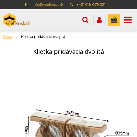
info@vcelivosk.sk
+421 918 079 221
Úvod
Klietka pridávacia dvojitá
Klietka pridávacia dvojitá