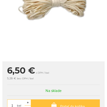
6,50
€
s DPH / bal
5,28 €
bez DPH / bal
Na sklade
+
bal
Pridať do košíka