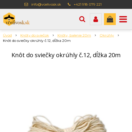
info@vcelivosk.sk
+421 918 079 221
Úvod
Knôty do sviečok
Knôty, balenie 20m
Okrúhly
Knôt do sviečky okrúhly č.12, dĺžka 20m
Knôt do sviečky okrúhly č.12, dĺžka 20m