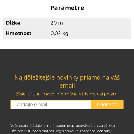
Parametre
Dĺžka
20 m
Hmotnosť
0,02 kg
Najdôležitejšie novinky priamo na váš
email
Získajte zaujímavé informácie vždy medzi prvými
Odoberať
Vaše osobné údaje (email) budeme spracovávať len za týmto
účelom v súlade s platnou legislatívou a zásadami ochrany