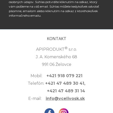
osobných údajov. Súhlas potvrdíte kliknutím na odkaz, ktorý
vám pošleme na váš email. Súhlas môžete kedykoľvek odvolať
písomne, emailom alebo kliknutím na odkaz z ktoréhokoľvek
informačného emailu.
KONTAKT
®
APIPRODUKT
s.r.o.
J. A. Komenského 68
991 06 Želovce
Mobil:
+421 918 079 221
Telefón:
+421 47 489 30 41,
+421 47 489 31 14
E-mail:
info@vcelivosk.sk