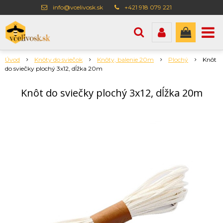
info@vcelivosk.sk
+421 918 079 221
Úvod
Knôty do sviečok
Knôty, balenie 20m
Plochý
Knôt
do sviečky plochý 3x12, dĺžka 20m
Knôt do sviečky plochý 3x12, dĺžka 20m