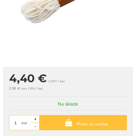
4,40
€
s DPH / bal
3,58 €
bez DPH / bal
Na sklade
+
bal
Pridať do košíka
-