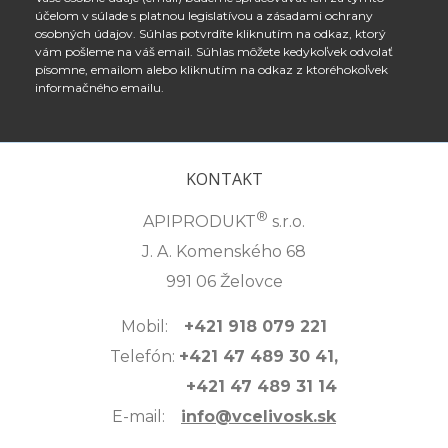
účelom v súlade s platnou legislatívou a zásadami ochrany
osobných údajov. Súhlas potvrdíte kliknutím na odkaz, ktorý
vám pošleme na váš email. Súhlas môžete kedykoľvek odvolať
písomne, emailom alebo kliknutím na odkaz z ktoréhokoľvek
informačného emailu.
KONTAKT
®
APIPRODUKT
s.r.o.
J. A. Komenského 68
991 06 Želovce
Mobil:
+421 918 079 221
Telefón:
+421 47 489 30 41,
+421 47 489 31 14
E-mail:
info@vcelivosk.sk