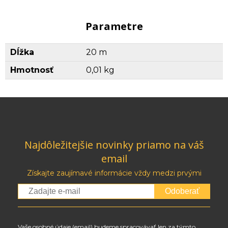
Parametre
Dĺžka
20 m
Hmotnosť
0,01 kg
Najdôležitejšie novinky priamo na váš
email
Získajte zaujímavé informácie vždy medzi prvými
Odoberať
Vaše osobné údaje (email) budeme spracovávať len za týmto