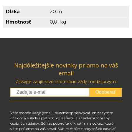
Dĺžka
20 m
Hmotnosť
0,01 kg
Najdôležitejšie novinky priamo na váš
email
Získajte zaujímavé informácie vždy medzi prvými
Odoberať
Vaše osobné údaje (email) budeme spracovávať len za týmto
účelom v súlade s platnou legislatívou a zásadami ochrany
osobných údajov. Súhlas potvrdíte kliknutím na odkaz, ktorý
vám pošleme na váš email. Súhlas môžete kedykoľvek odvolať