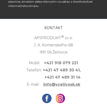
písomne, emailom alebo kliknutím na odkaz z ktoréhokoľvek
informačného emailu.
KONTAKT
®
APIPRODUKT
s.r.o.
J. A. Komenského 68
991 06 Želovce
Mobil:
+421 918 079 221
Telefón:
+421 47 489 30 41,
+421 47 489 31 14
E-mail:
info@vcelivosk.sk