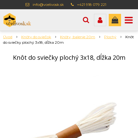
info@vcelivosk.sk
+421 918 079 221
Úvod
Knôty do sviečok
Knôty, balenie 20m
Plochý
Knôt
do sviečky plochý 3x18, dĺžka 20m
Knôt do sviečky plochý 3x18, dĺžka 20m