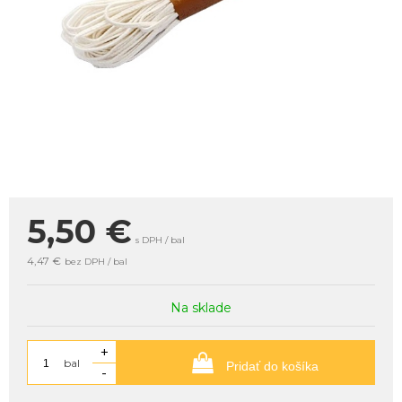
5,50
€
s DPH / bal
4,47 €
bez DPH / bal
Na sklade
+
bal
Pridať do košíka
-