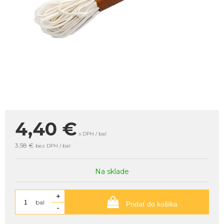
4,40
€
s DPH / bal
3,58 €
bez DPH / bal
Na sklade
+
bal
Pridať do košíka
-