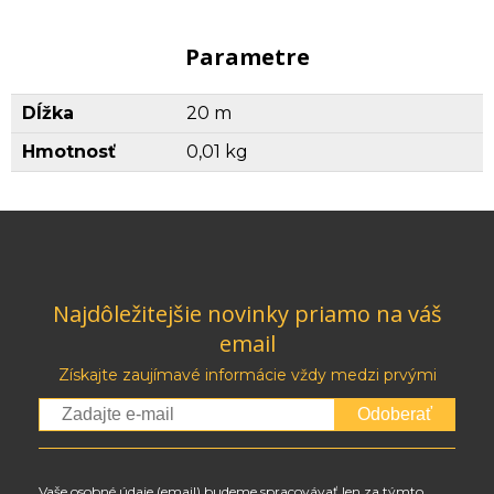
Parametre
Dĺžka
20 m
Hmotnosť
0,01 kg
Najdôležitejšie novinky priamo na váš
email
Získajte zaujímavé informácie vždy medzi prvými
Odoberať
Vaše osobné údaje (email) budeme spracovávať len za týmto