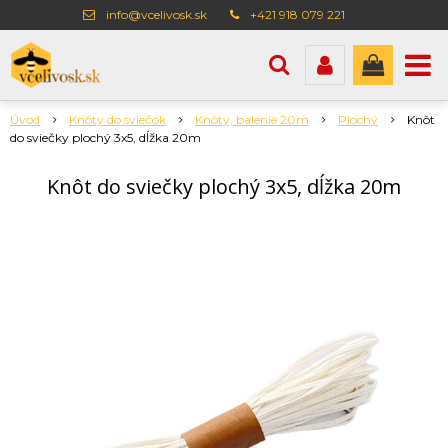
info@vcelivosk.sk
+421 918 079 221
Úvod
Knôty do sviečok
Knôty, balenie 20m
Plochý
Knôt
do sviečky plochý 3x5, dĺžka 20m
Knôt do sviečky plochý 3x5, dĺžka 20m