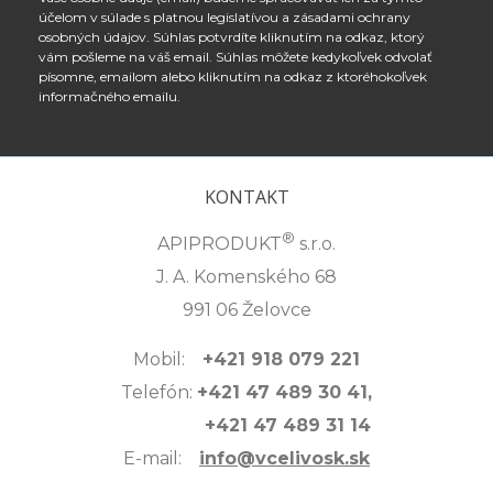
účelom v súlade s platnou legislatívou a zásadami ochrany
osobných údajov. Súhlas potvrdíte kliknutím na odkaz, ktorý
vám pošleme na váš email. Súhlas môžete kedykoľvek odvolať
písomne, emailom alebo kliknutím na odkaz z ktoréhokoľvek
informačného emailu.
KONTAKT
®
APIPRODUKT
s.r.o.
J. A. Komenského 68
991 06 Želovce
Mobil:
+421 918 079 221
Telefón:
+421 47 489 30 41,
+421 47 489 31 14
E-mail:
info@vcelivosk.sk