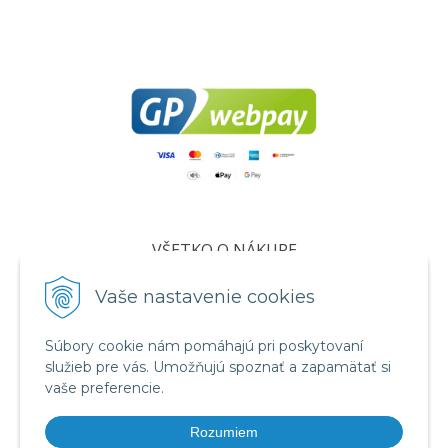
VŠETKO O NÁKUPE
Certifikáty
Vaše nastavenie cookies
Všeobecné obchodné podmienky
Ochrana osobných údajov
Súbory cookie nám pomáhajú pri poskytovaní
služieb pre vás. Umožňujú spoznať a zapamätať si
Informácie o cookies
vaše preferencie.
Reklamačný poriadok
Rozumiem
Formuláre