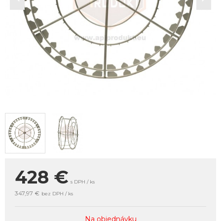
428
€
s DPH / ks
347,97 €
bez DPH / ks
Na objednávku