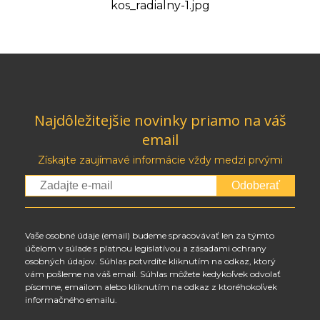
kos_radialny-1.jpg
Najdôležitejšie novinky priamo na váš
email
Získajte zaujímavé informácie vždy medzi prvými
Odoberať
Vaše osobné údaje (email) budeme spracovávať len za týmto
účelom v súlade s platnou legislatívou a zásadami ochrany
osobných údajov. Súhlas potvrdíte kliknutím na odkaz, ktorý
vám pošleme na váš email. Súhlas môžete kedykoľvek odvolať
písomne, emailom alebo kliknutím na odkaz z ktoréhokoľvek
informačného emailu.