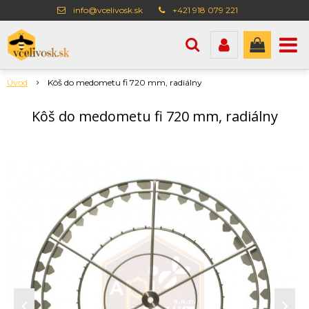
info@vcelivosk.sk
+421 918 079 221
Úvod
Kôš do medometu fi 720 mm, radiálny
Kôš do medometu fi 720 mm, radiálny