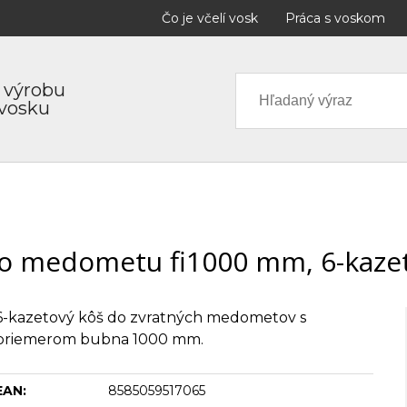
Čo je včelí vosk
Práca s voskom
 výrobu
 vosku
o medometu fi1000 mm, 6-kaze
6-kazetový kôš do zvratných medometov s
priemerom bubna 1000 mm.
EAN:
8585059517065