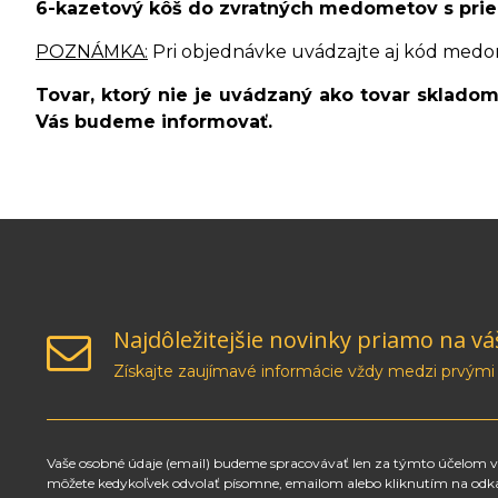
6-kazetový kôš do zvratných medometov s pr
POZNÁMKA:
Pri objednávke uvádzajte aj kód medo
Tovar, ktorý nie je uvádzaný ako tovar sklado
Vás budeme informovať.
Najdôležitejšie novinky priamo na vá
Získajte zaujímavé informácie vždy medzi prvými
Vaše osobné údaje (email) budeme spracovávať len za týmto účelom v 
môžete kedykoľvek odvolať písomne, emailom alebo kliknutím na odk