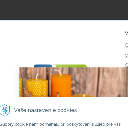
V
C
V
O
I
R
F
Vaše nastavenie cookies
Súbory cookie nám pomáhajú pri poskytovaní služieb pre vás.