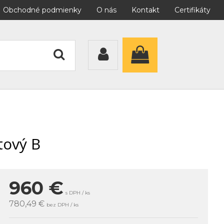
Obchodné podmienky
O nás
Kontakt
Certifikáty
tový B
960
€
s DPH / ks
780,49 €
bez DPH / ks