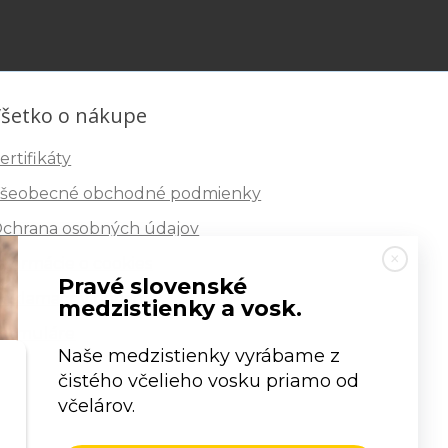
šetko o nákupe
ertifikáty
šeobecné obchodné podmienky
chrana osobných údajov
nformácie o cookies
Pravé slovenské
eklamačný poriadok
medzistienky a vosk.
ormuláre
Naše medzistienky vyrábame z
čistého včelieho vosku priamo od
včelárov.