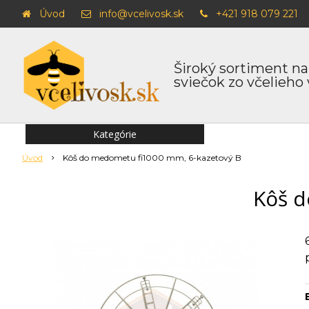
Úvod
info@vcelivosk.sk
+421 918 079 221
Široký sortiment na
sviečok zo včelieho
Kategórie
Úvod
Kôš do medometu fi1000 mm, 6-kazetový B
Kôš d