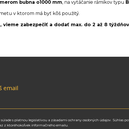
iemerom bubna o1000 mm
, na vytáčanie rámikov typu
B
metu v ktorom má byť kôš použitý.
m, vieme zabezpečiť a dodať max. do 2 až 8 týždňo
š email
súlade s platnou legislatívou a zásadami ochrany osobných údajov. Súhlas po
az z ktoréhokoľvek informačného emailu.