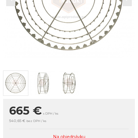
665
€
s DPH / ks
540,65 €
bez DPH / ks
Na objednávku