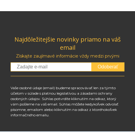
Najdôležitejšie novinky priamo na váš
email
Získajte zaujímavé informácie vždy medzi prvými
Odoberať
Vaše osobné údaje (email) budeme spracovávať len za týmto
účelom v súlade s platnou legislatívou a zásadami ochrany
osobných údajov. Súhlas potvrdíte kliknutím na odkaz, ktorý
vám pošleme na váš email. Súhlas môžete kedykoľvek odvolať
písomne, emailom alebo kliknutím na odkaz z ktoréhokoľvek
informačného emailu.