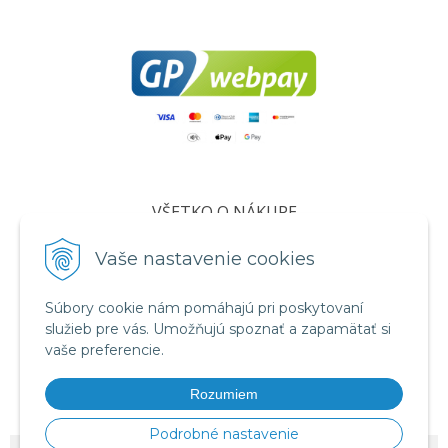
VŠETKO O NÁKUPE
Certifikáty
Vaše nastavenie cookies
Všeobecné obchodné podmienky
Ochrana osobných údajov
Súbory cookie nám pomáhajú pri poskytovaní
služieb pre vás. Umožňujú spoznať a zapamätať si
Informácie o cookies
vaše preferencie.
Reklamačný poriadok
Rozumiem
Formuláre
Podrobné nastavenie