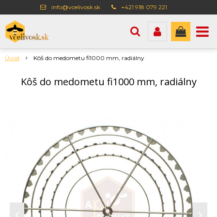
info@vcelivosk.sk
+421 918 079 221
Úvod
Kôš do medometu fi1000 mm, radiálny
Kôš do medometu fi1000 mm, radiálny