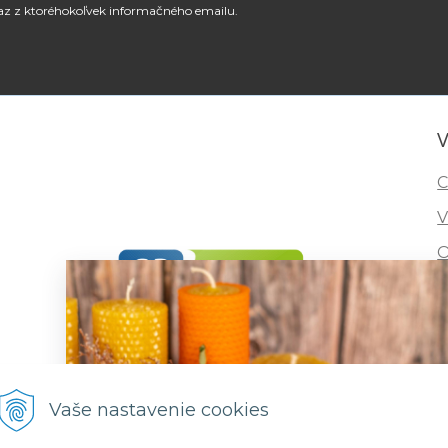
az z ktoréhokoľvek informačného emailu.
V
C
V
O
I
R
F
Vaše nastavenie cookies