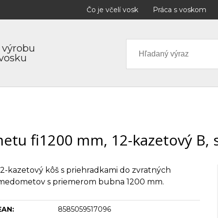
Čo je včelí vosk
Práca s voskom
 výrobu
 vosku
tu fi1200 mm, 12-kazetový B, 
12-kazetový kôš s priehradkami do zvratných
medometov s priemerom bubna 1200 mm.
EAN:
8585059517096