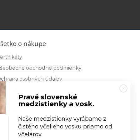
šetko o nákupe
ertifikáty
šeobecné obchodné podmienky
chrana osobných údajov
nformácie o cookies
Pravé slovenské
eklamačný poriadok
medzistienky a vosk.
ormuláre
Naše medzistienky vyrábame z
čistého včelieho vosku priamo od
včelárov.