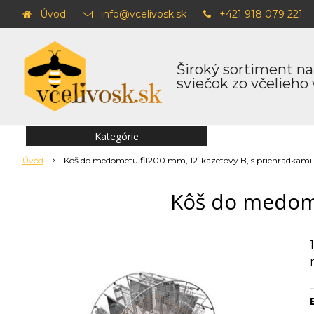
Úvod
info@vcelivosk.sk
+421 918 079 221
Široký sortiment na
sviečok zo včelieho
Kategórie
Úvod
Kôš do medometu fi1200 mm, 12-kazetový B, s priehradkami
Kôš do medome