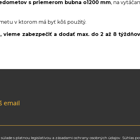
 medometov s priemerom bubna o1200 mm
, na vytáča
metu v ktorom má byť kôš použitý.
m, vieme zabezpečiť a dodať max. do 2 až 8 týždňo
š email
súlade s platnou legislatívou a zásadami ochrany osobných údajov. Súhlas po