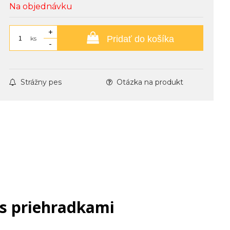
Na objednávku
+
Pridať do košíka
ks
-
Strážny pes
Otázka na produkt
s priehradkami