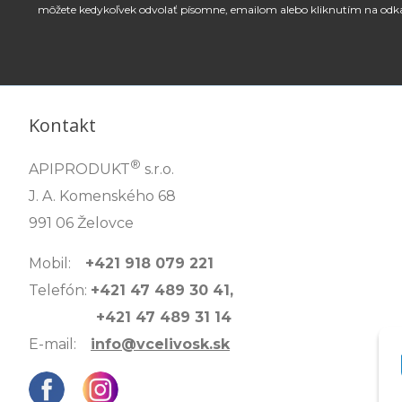
môžete kedykoľvek odvolať písomne, emailom alebo kliknutím na odk
Kontakt
®
APIPRODUKT
s.r.o.
J. A. Komenského 68
991 06 Želovce
Mobil:
+421 918 079 221
Telefón:
+421 47 489 30 41,
+421 47 489 31 14
E-mail:
info@vcelivosk.sk