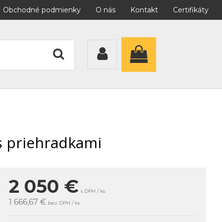
Obchodné podmienky
O nás
Kontakt
Certifikáty
s priehradkami
2 050
€
s DPH / ks
1 666,67 €
bez DPH / ks