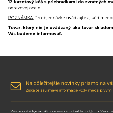
12-kazetový kôš s priehradkami do zvratných
nerezovej ocele.
POZNÁMKA:
Pri objednávke uvádzajte aj kód medo
Tovar, ktorý nie je uvádzaný ako tovar sklado
Vás budeme informovať.
Najdôležitejšie novinky priamo na vá
Získajte zaujímavé informácie vždy medzi prvými
Vaše osobné údaje (email) budeme spracovávať len za týmto účelom v 