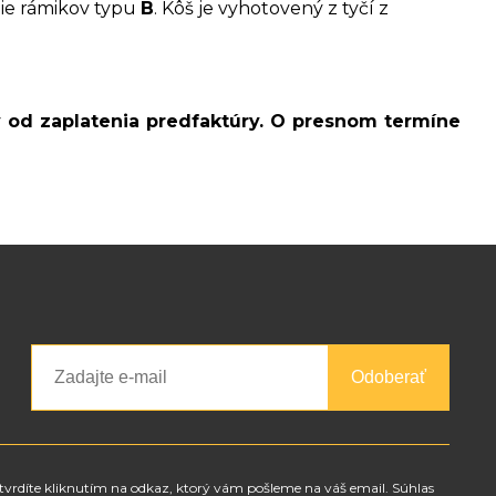
nie rámikov typu
B
. Kôš je vyhotovený z tyčí z
v od zaplatenia predfaktúry. O presnom termíne
Odoberať
tvrdíte kliknutím na odkaz, ktorý vám pošleme na váš email. Súhlas