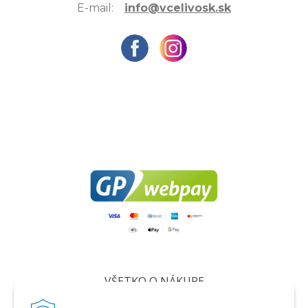
E-mail:
info@vcelivosk.sk
VŠETKO O NÁKUPE
Certifikáty