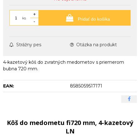
+
ks
Pridať do košíka
-
Strážny pes
Otázka na produkt
4-kazetový kôš do zvratných medometov s priemerom
bubna 720 mm.
EAN:
8585059517171
Kôš do medometu fi720 mm, 4-kazetový
LN