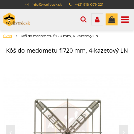
info@vcelivosk.sk
+421 918 079 221
Úvod
Kôš do medometu fi720 mm, 4-kazetový LN
Kôš do medometu fi720 mm, 4-kazetový LN