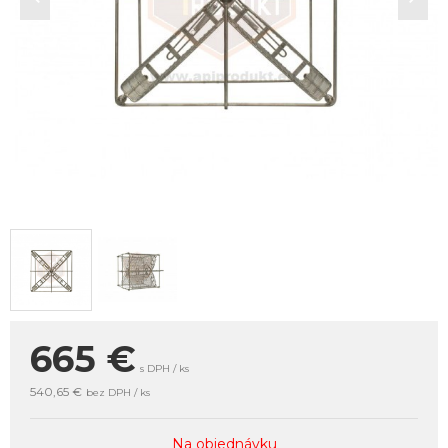
665
€
s DPH / ks
540,65 €
bez DPH / ks
Na objednávku