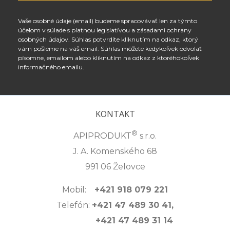
Vaše osobné údaje (email) budeme spracovávať len za týmto
účelom v súlade s platnou legislatívou a zásadami ochrany
osobných údajov. Súhlas potvrdíte kliknutím na odkaz, ktorý
vám pošleme na váš email. Súhlas môžete kedykoľvek odvolať
písomne, emailom alebo kliknutím na odkaz z ktoréhokoľvek
informačného emailu.
KONTAKT
®
APIPRODUKT
s.r.o.
J. A. Komenského 68
991 06 Želovce
Mobil:
+421 918 079 221
Telefón:
+421 47 489 30 41,
+421 47 489 31 14