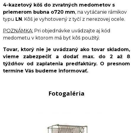
4-kazetový kôš do zvratných medometov s
priemerom bubna o720 mm
, na vytáčanie rámikov
typu
LN
. Kôš je vyhotovený z tyčí z nerezovej ocele.
POZNÁMKA:
Pri objednávke uvádzajte aj kód
medometu v ktorom má byť kôš použitý.
Tovar, ktorý nie je uvádzaný ako tovar skladom,
vieme zabezpečiť a dodať max. do 2 až 8
týždňov od zaplatenia predfaktúry. O presnom
termíne Vás budeme informovať.
Fotogaléria