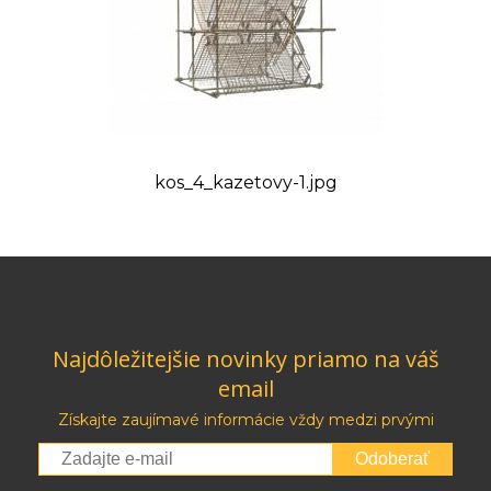
kos_4_kazetovy-1.jpg
Najdôležitejšie novinky priamo na váš
email
Získajte zaujímavé informácie vždy medzi prvými
Odoberať