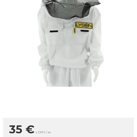
35
€
s DPH / ks