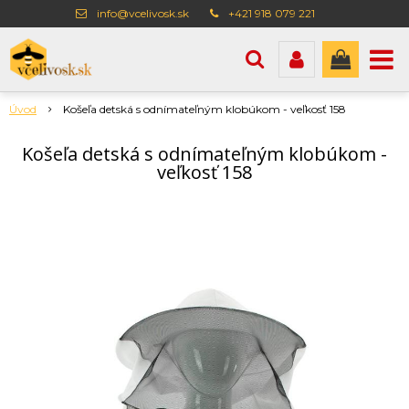
info@vcelivosk.sk
+421 918 079 221
Úvod
Košeľa detská s odnímateľným klobúkom - veľkosť 158
Košeľa detská s odnímateľným klobúkom -
veľkosť 158