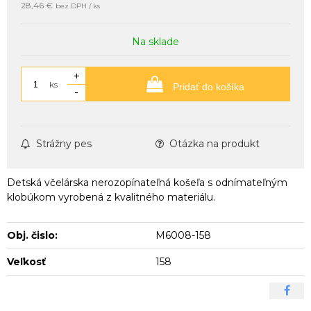
28,46 €
bez DPH / ks
Na sklade
+
ks
Pridať do košíka
-
Strážny pes
Otázka na produkt
Detská včelárska nerozopínateľná košeľa s odnímateľným
klobúkom vyrobená z kvalitného materiálu.
Obj. čislo:
M6008-158
Veľkosť
158