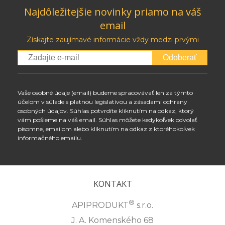
Najdôležitejšie novinky priamo na váš
email
Získajte zaujímavé informácie vždy medzi prvými
Odoberať
Vaše osobné údaje (email) budeme spracovávať len za týmto
účelom v súlade s platnou legislatívou a zásadami ochrany
osobných údajov. Súhlas potvrdíte kliknutím na odkaz, ktorý
vám pošleme na váš email. Súhlas môžete kedykoľvek odvolať
písomne, emailom alebo kliknutím na odkaz z ktoréhokoľvek
informačného emailu.
KONTAKT
®
APIPRODUKT
s.r.o.
J. A. Komenského 68