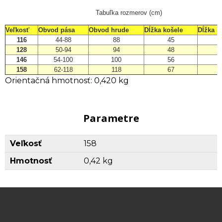
Tabuľka rozmerov (cm)
Veľkosť
Obvod pása
Obvod hrude
Dĺžka košele
Dĺžka r
116
44-88
88
45
128
50-94
94
48
146
54-100
100
56
158
62-118
118
67
Orientačná hmotnosť: 0,420 kg
Parametre
Veľkosť
158
Hmotnosť
0,42 kg