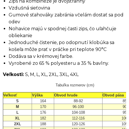
Zips na kombinéze je dvojstranný
Vzdušná sieťovina
Gumové sťahováky zabránia včelám dostať sa pod
odev
Nohavice majú v spodnej časti zips, čo uľahčuje
obliekanie
Jednoduché čistenie, po odopnutí klobúka sa
košeľa môže prať v práčke pri teplote 90°C
Dodáva sa v krémovej farbe.
Vyrobené zo 65 % polyesteru a 35 % bavlny.
Veľkosti:
S, M, L, XL, 2XL, 3XL, 4XL
Tabuľka rozmerov (cm)
Veľkosť
Výška
Obvod hrude
Obvod pása
S
164
88-92
85
M
170
96-100
90
L
176
104-108
95
XL
182
112-116
100
2XL
188
120-126
105