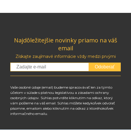
Najdôležitejšie novinky priamo na váš
email
Získajte zaujímavé informácie vždy medzi prvými
Odoberať
Vaše osobné údaje (email) budeme spracovávať len za týmto
účelom v súlade s platnou legislatívou a zásadami ochrany
osobných údajov. Súhlas potvrdíte kliknutím na odkaz, ktorý
vám pošleme na váš email. Súhlas môžete kedykoľvek odvolať
písomne, emailom alebo kliknutím na odkaz z ktoréhokoľvek
informačného emailu.