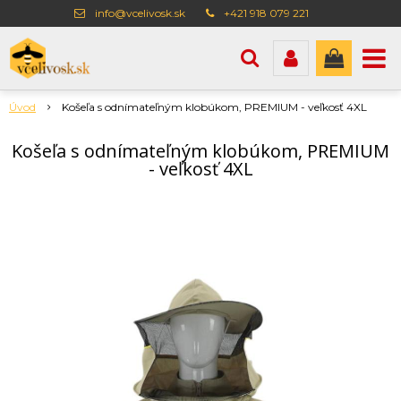
info@vcelivosk.sk
+421 918 079 221
Úvod
Košeľa s odnímateľným klobúkom, PREMIUM - veľkosť 4XL
Košeľa s odnímateľným klobúkom, PREMIUM
- veľkosť 4XL