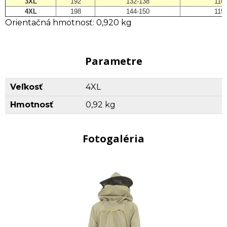
3XL
192
132-138
110
4XL
198
144-150
115
Orientačná hmotnosť: 0,920 kg
Parametre
Veľkosť
4XL
Hmotnosť
0,92 kg
Fotogaléria