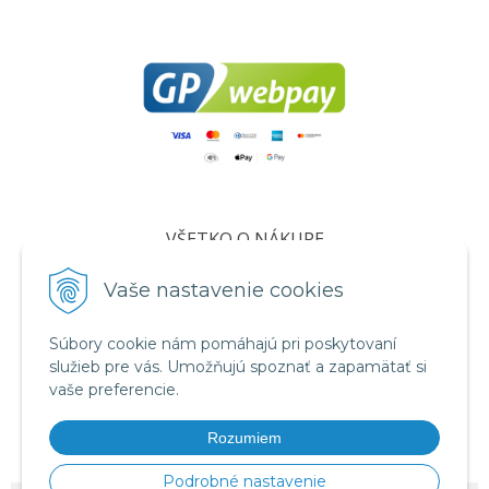
VŠETKO O NÁKUPE
Certifikáty
Vaše nastavenie cookies
Všeobecné obchodné podmienky
Súbory cookie nám pomáhajú pri poskytovaní
Ochrana osobných údajov
služieb pre vás. Umožňujú spoznať a zapamätať si
Informácie o cookies
vaše preferencie.
Reklamačný poriadok
Rozumiem
Formuláre
Podrobné nastavenie