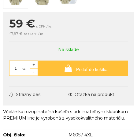
59
€
s DPH / ks
47,97 €
bez DPH / ks
Na sklade
+
ks
Pridať do košíka
-
Strážny pes
Otázka na produkt
Včelárska rozopínateľná košeľa s odnímateľným klobúkom
PREMIUM line je vyrobená z vysokokvalitného materiálu.
Obj. čislo:
M6057-4XL