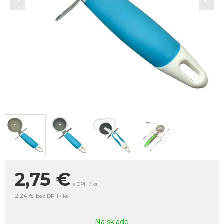
2,75
€
s DPH / ks
2,24 €
bez DPH / ks
Na sklade