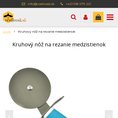
info@vcelivosk.sk
+421 918 079 221
Úvod
Kruhový nôž na rezanie medzistienok
Kruhový nôž na rezanie medzistienok