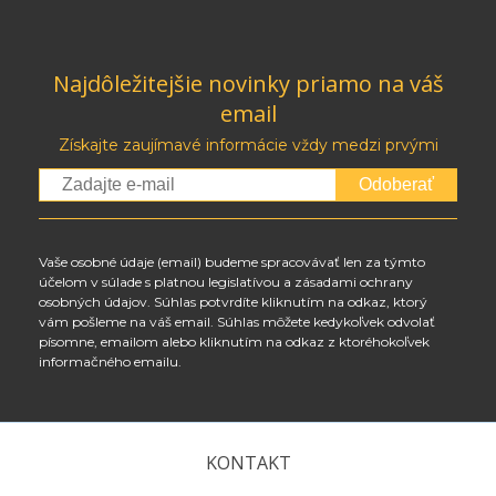
Najdôležitejšie novinky priamo na váš
email
Získajte zaujímavé informácie vždy medzi prvými
Odoberať
Vaše osobné údaje (email) budeme spracovávať len za týmto
účelom v súlade s platnou legislatívou a zásadami ochrany
osobných údajov. Súhlas potvrdíte kliknutím na odkaz, ktorý
vám pošleme na váš email. Súhlas môžete kedykoľvek odvolať
písomne, emailom alebo kliknutím na odkaz z ktoréhokoľvek
informačného emailu.
KONTAKT