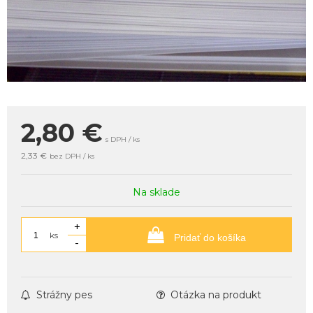
2,80
€
s DPH / ks
2,33 €
bez DPH / ks
Na sklade
+
ks
Pridať do košíka
-
Strážny pes
Otázka na produkt