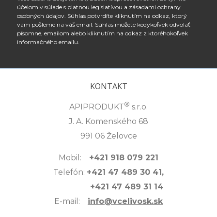
účelom v súlade s platnou legislatívou a zásadami ochrany
osobných údajov. Súhlas potvrdíte kliknutím na odkaz, ktorý
vám pošleme na váš email. Súhlas môžete kedykoľvek odvolať
písomne, emailom alebo kliknutím na odkaz z ktoréhokoľvek
informačného emailu.
KONTAKT
®
APIPRODUKT
s.r.o.
J. A. Komenského 68
991 06 Želovce
Mobil:
+421 918 079 221
Telefón:
+421 47 489 30 41,
+421 47 489 31 14
E-mail:
info@vcelivosk.sk