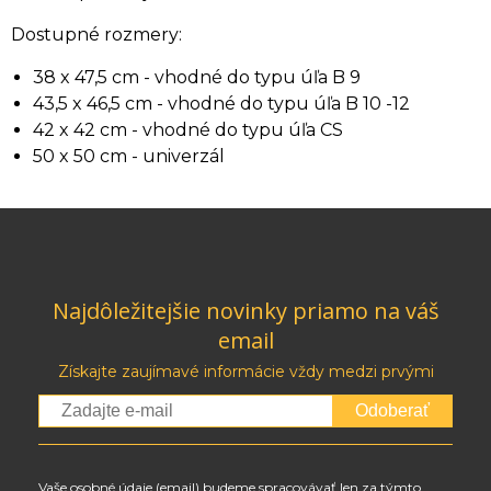
Dostupné rozmery:
38 x 47,5 cm - vhodné do typu úľa B 9
43,5 x 46,5 cm - vhodné do typu úľa B 10 -12
42 x 42 cm - vhodné do typu úľa CS
50 x 50 cm - univerzál
Najdôležitejšie novinky priamo na váš
email
Získajte zaujímavé informácie vždy medzi prvými
Odoberať
Vaše osobné údaje (email) budeme spracovávať len za týmto