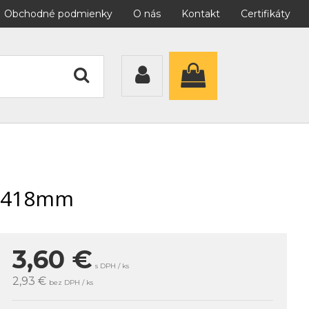
Obchodné podmienky
O nás
Kontakt
Certifikáty
8x418mm
3,60
€
s DPH / ks
2,93 €
bez DPH / ks