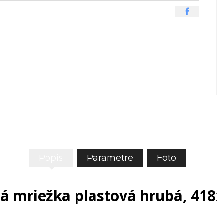
Popis
Parametre
Foto
á mriežka plastová hrubá, 4