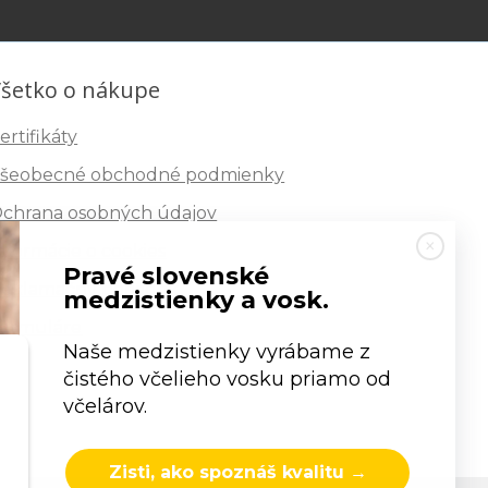
šetko o nákupe
ertifikáty
šeobecné obchodné podmienky
chrana osobných údajov
nformácie o cookies
Pravé slovenské
eklamačný poriadok
medzistienky a vosk.
ormuláre
Naše medzistienky vyrábame z
čistého včelieho vosku priamo od
včelárov.
Zisti, ako spoznáš kvalitu →