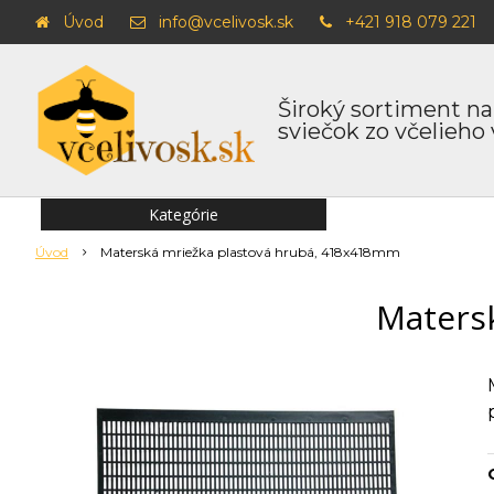
Úvod
info@vcelivosk.sk
+421 918 079 221
Široký sortiment na
sviečok zo včelieho
Kategórie
Úvod
Materská mriežka plastová hrubá, 418x418mm
Maters