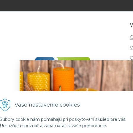
V
C
V
O
I
R
F
Vaše nastavenie cookies
Súbory cookie nám pomáhajú pri poskytovaní služieb pre vás.
Umožňujú spoznať a zapamätať si vaše preferencie.