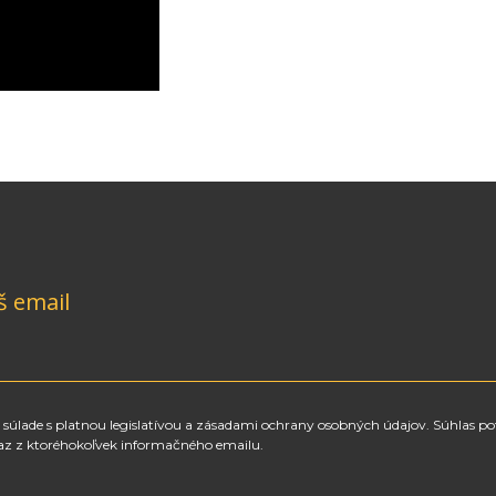
š email
súlade s platnou legislatívou a zásadami ochrany osobných údajov. Súhlas po
az z ktoréhokoľvek informačného emailu.