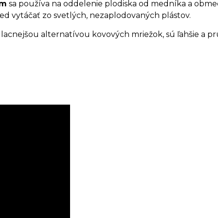
mm
sa používa na oddelenie plodiska od medníka a obmed
ed vytáčať zo svetlých, nezaplodovaných plástov.
nejšou alternatívou kovových mriežok, sú ľahšie a pružn