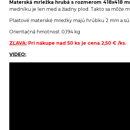
Materská mriežka hrubá s rozmerom 418x418 
medníku je len med a žiadny plod. Takto sa môže m
Plastové materské mriežky majú hrúbku 2 mm a sú lac
Orientačná hmotnosť: 0,194 kg
ZĽAVA:
Pri nákupe nad 50 ks je cena 2,50
€
/ks.
VIDEO: