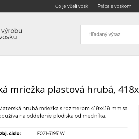
Čo je včelí vosk
Práca s voskom
 výrobu
 vosku
ká mriežka plastová hrubá, 41
Materská hrubá mriežka s rozmerom 418x418 mm sa
používa na oddelenie plodiska od medníka.
Obj. čislo:
F021-31951W