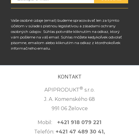
Vaše osobné údaje (email) budeme spracovávať len za týmto
účelom v súlade s platnou legislatívou a zásadami ochrany
osobných údajov. Súhlas potvrdíte kliknutím na odkaz, ktorý
vám pošleme na váš email. Súhlas môžete kedykoľvek odvolať
písomne, emailom alebo kliknutím na odkaz z ktoréhokoľvek
informačného emailu.
KONTAKT
®
APIPRODUKT
s.r.o.
J. A. Komenského 68
991 06 Želovce
Mobil:
+421 918 079 221
Telefón:
+421 47 489 30 41,