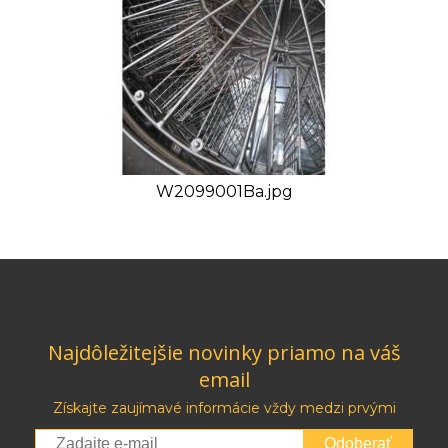
W2099001Ba.jpg
Najdôležitejšie novinky priamo na váš
email
Získajte zaujímavé informácie vždy medzi prvými
Odoberať