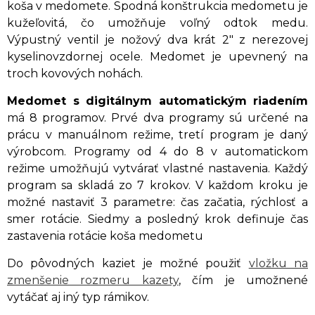
koša v medomete. Spodná konštrukcia medometu je
kužeľovitá, čo umožňuje voľný odtok medu.
Výpustný ventil je nožový dva krát 2" z nerezovej
kyselinovzdornej ocele. Medomet je upevnený na
troch kovových nohách.
Medomet s digitálnym automatickým riadením
má 8 programov. Prvé dva programy sú určené na
prácu v manuálnom režime, tretí program je daný
výrobcom. Programy od 4 do 8 v automatickom
režime umožňujú vytvárať vlastné nastavenia. Každý
program sa skladá zo 7 krokov. V každom kroku je
možné nastaviť 3 parametre: čas začatia, rýchlosť a
smer rotácie. Siedmy a posledný krok definuje čas
zastavenia rotácie koša medometu
Do pôvodných kaziet je možné použiť
vložku na
zmenšenie rozmeru kazety
, čím je umožnené
vytáčať aj iný typ rámikov.