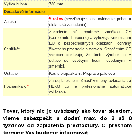
Výška bubna
780 mm
Dodatkové informácie
5 rokov
(nevzťahuje sa na ovládanie, pohon a
Záruka
elektrické zariadenia)
Zariadenia sú opatrené značkou CE
(Conformité Eurpéene) a vyhovujú smerniciam
EÚ o bezpečnostných otázkach, ochrany
Certifikát
životného prostredia a zdravia. Označením CE
výrobca deklaruje, že tento výrobok je v
súlade so všetkými bodmi uvedenými v
smernici.
Ostatné
Kôš s prepážkami. Preprava paletová
Za doplatok je možnosť výmeny ovládania za
Poznámka k
*
HE-03 čo je profesionálne automatické
ovládanie.
Tovar, ktorý nie je uvádzaný ako tovar skladom,
vieme zabezpečiť a dodať max. do 2 až 8
týždňov od zaplatenia predfaktúry. O presnom
termíne Vás budeme informovať.