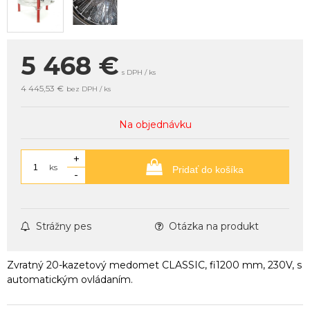
5 468
€
s DPH / ks
4 445,53 €
bez DPH / ks
Na objednávku
+
ks
Pridať do košíka
-
Strážny pes
Otázka na produkt
Zvratný 20-kazetový medomet CLASSIC, fi1200 mm, 230V, s
automatickým ovládaním.