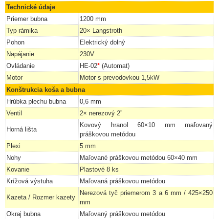
Technické údaje
Priemer bubna
1200 mm
Typ rámika
20× Langstroth
Pohon
Elektrický dolný
Napájanie
230V
Ovládanie
HE-02
*
(Automat)
Motor
Motor s prevodovkou 1,5kW
Konštrukcia koša a bubna
Hrúbka plechu bubna
0,6 mm
Ventil
2× nerezový 2”
Kovový hranol 60×10 mm maľovaný
Horná lišta
práškovou metódou
Plexi
5 mm
Nohy
Maľované práškovou metódou 60×40 mm
Kovanie
Plastové 8 ks
Krížová výstuha
Maľovaná práškovou metódou
Nerezová tyč priemerom 3 a 6 mm / 425×250
Kazeta / Rozmer kazety
mm
Okraj bubna
Maľovaný práškovou metódou