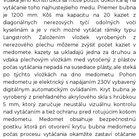
Vďaka jeho konštrukcii sa môže použiť dokonca aj na
vytáčanie toho najhustejšieho medu. Priemer bubna
je 1200 mm. Kôš ma kapacitu na 20 kaziet z
diagonálnych nerezových tyčí odolných voči
kyselinám a je v nich možné vytáčať rámiky typu
Langstroth. Založením vložiek vyrobených z
nerezového plechu môžeme zvýšiť počet kaziet v
medomete. kazety sa ukladajú jedna za druhou a
vďaka plechovým vložkám med vytočený z plástov
počas vytáčania nepadá na susediace plásty, ale steká
po týchto vložkách na dno medometu. Pohon
medometu je elektrický s napájaním 230V vybavený
digitálnym automatickým ovládaním. Kryt bubna je
vyrobený z priehľadného akrylového skla s hrúbkou
5 mm, ktorý zaručuje neustálu vizuálnu kontrolu
nad vytáčaním a tiež ochranu pred rotujúcim košom
medometu. Medomet obsahuje bezpečnostnú
poistku ktorá pri otvorení krytu bubna medometu
počas procesu vytáčania okamžite zastaví otáčanie