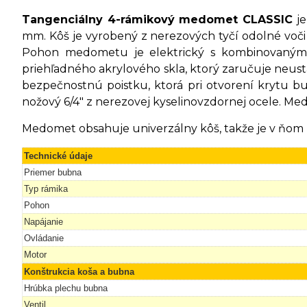
Tangenciálny 4-rámikový medomet CLASSIC
j
mm. Kôš je vyrobený z nerezových tyčí odolné voč
Pohon medometu je elektrický s kombinovaným 
priehľadného akrylového skla, ktorý zaručuje neu
bezpečnostnú poistku, ktorá pri otvorení krytu 
nožový 6/4" z nerezovej kyselinovzdornej ocele. M
Medomet obsahuje univerzálny kôš, takže je v ňom
Technické údaje
Priemer bubna
Typ rámika
Pohon
Napájanie
Ovládanie
Motor
Konštrukcia koša a bubna
Hrúbka plechu bubna
Ventil