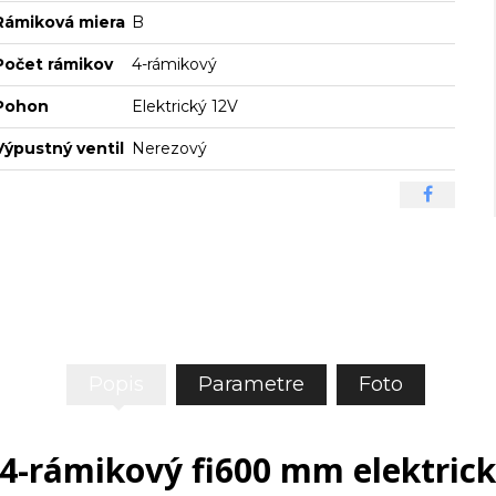
Rámiková miera
B
Počet rámikov
4-rámikový
Pohon
Elektrický 12V
Výpustný ventil
Nerezový
Popis
Parametre
Foto
-rámikový fi600 mm elektrick