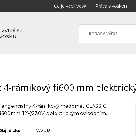
Čo je včelí vosk
Práca s voskom
 výrobu
 vosku
4-rámikový fi600 mm elektrický
Tangenciálny 4-rámikový medomet CLASSIC,
fi600mm, 12V/230V, s elektrickým ovládaním.
Obj. čislo:
W2013