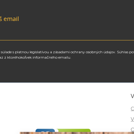
š email
súlade s platnou legislatívou a zásadami ochrany osobných údajov. Súhlas po
az z ktoréhokoľvek informačného emailu.
V
C
V
O