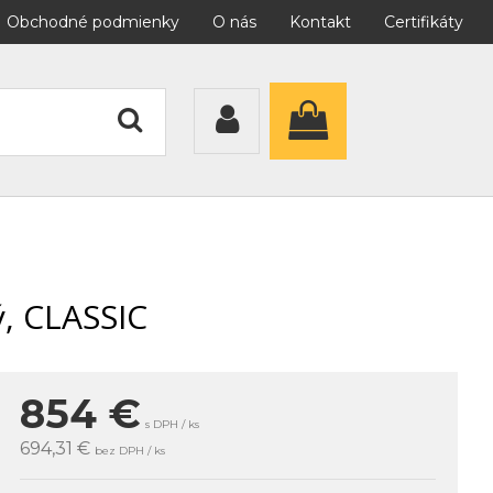
Obchodné podmienky
O nás
Kontakt
Certifikáty
, CLASSIC
854
€
s DPH / ks
694,31 €
bez DPH / ks