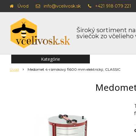
Úvod
info@vcelivosk.sk
+421 918 079 221
Široký sortiment na
sviečok zo včelieho
Kategórie
Úvod
Medomet 4-rámikový fi600 mm elektrický, CLASSIC
Medomet 