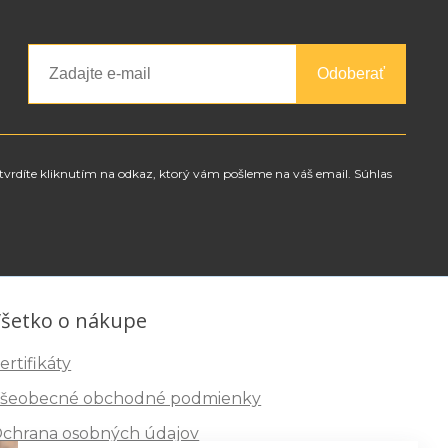
Odoberať
tvrdíte kliknutím na odkaz, ktorý vám pošleme na váš email. Súhlas
šetko o nákupe
ertifikáty
šeobecné obchodné podmienky
chrana osobných údajov