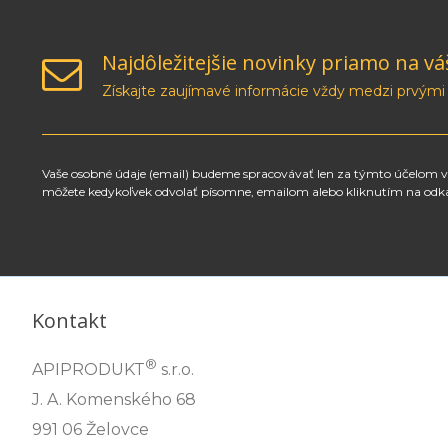
Najdôležitejšie novinky priamo na vá
Získajte zaujímavé informácie vždy medzi prvými
Vaše osobné údaje (email) budeme spracovávať len za týmto účelom v 
môžete kedykoľvek odvolať písomne, emailom alebo kliknutím na odk
Kontakt
®
APIPRODUKT
s.r.o.
J. A. Komenského 68
991 06 Želovce