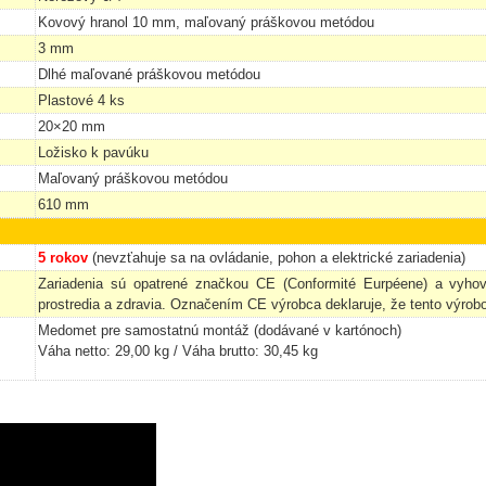
Kovový hranol 10 mm, maľovaný práškovou metódou
3 mm
Dlhé maľované práškovou metódou
Plastové 4 ks
20×20 mm
Ložisko k pavúku
Maľovaný práškovou metódou
610 mm
5 rokov
(nevzťahuje sa na ovládanie, pohon a elektrické zariadenia)
Zariadenia sú opatrené značkou CE (Conformité Eurpéene) a vyho
prostredia a zdravia. Označením CE výrobca deklaruje, že tento výrob
Medomet pre samostatnú montáž (dodávané v kartónoch)
Váha netto: 29,00 kg / Váha brutto: 30,45 kg