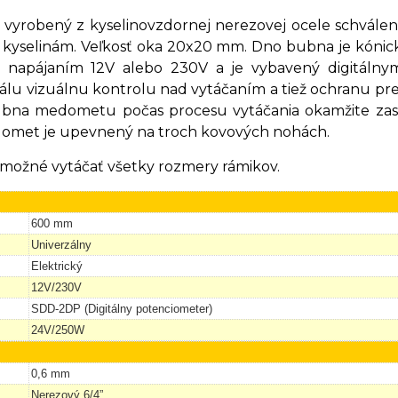
e vyrobený z kyselinovzdornej nerezovej ocele schvále
i kyselinám. Veľkosť oka 20x20 mm. Dno bubna je kónic
napájaním 12V alebo 230V a je vybavený digitálnym
stálu vizuálnu kontrolu nad vytáčaním a tiež ochran
bubna medometu počas procesu vytáčania okamžite zast
edomet je upevnený na troch kovových nohách.
 možné vytáčať všetky rozmery rámikov.
600 mm
Univerzálny
Elektrický
12V/230V
SDD-2DP (Digitálny potenciometer)
24V/250W
0,6 mm
Nerezový 6/4”