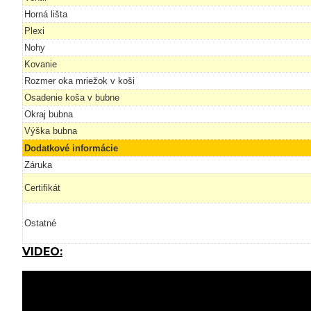
Horná lišta
Plexi
Nohy
Kovanie
Rozmer oka mriežok v koši
Osadenie koša v bubne
Okraj bubna
Výška bubna
Dodatkové informácie
Záruka
Certifikát
Ostatné
VIDEO: