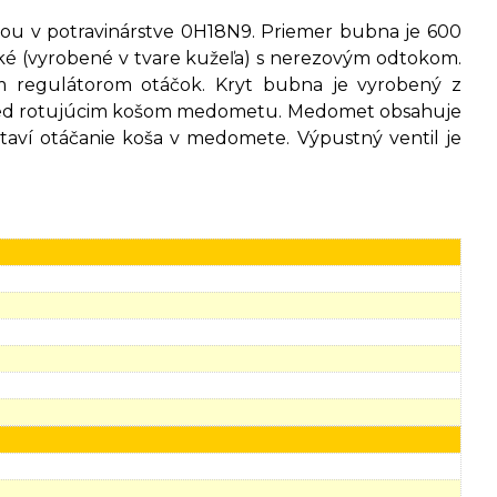
nou v potravinárstve 0H18N9. Priemer bubna je 600
ké (vyrobené v tvare kužeľa) s nerezovým odtokom.
 regulátorom otáčok. Kryt bubna je vyrobený z
u pred rotujúcim košom medometu. Medomet obsahuje
aví otáčanie koša v medomete. Výpustný ventil je