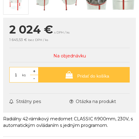
2 024
€
s DPH / ks
1 645,53 €
bez DPH / ks
Na objednávku
+
ks
Pridať do košíka
-
Strážny pes
Otázka na produkt
Radiálny 42-rámikový medomet CLASSIC fi900mm, 230V, s
automatickým ovládaním s jedným programom.