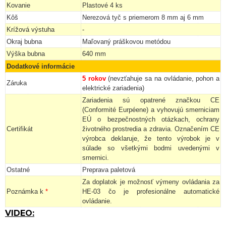
Kovanie
Plastové 4 ks
Kôš
Nerezová tyč s priemerom 8 mm aj 6 mm
Krížová výstuha
-
Okraj bubna
Maľovaný práškovou metódou
Výška bubna
640 mm
Dodatkové informácie
5 rokov
(nevzťahuje sa na ovládanie, pohon a
Záruka
elektrické zariadenia)
Zariadenia sú opatrené značkou CE
(Conformité Eurpéene) a vyhovujú smerniciam
EÚ o bezpečnostných otázkach, ochrany
Certifikát
životného prostredia a zdravia. Označením CE
výrobca deklaruje, že tento výrobok je v
súlade so všetkými bodmi uvedenými v
smernici.
Ostatné
Preprava paletová
Za doplatok je možnosť výmeny ovládania za
Poznámka k
*
HE-03 čo je profesionálne automatické
ovládanie.
VIDEO: