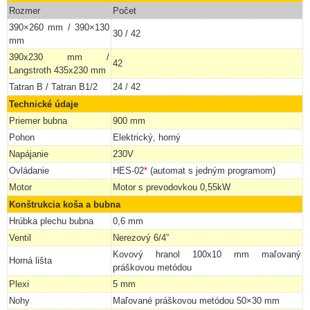
Rozmer
Počet
390×260 mm / 390×130
30 / 42
mm
390x230 mm /
42
Langstroth 435x230 mm
Tatran B / Tatran B1/2
24 / 42
Technické údaje
Priemer bubna
900 mm
Pohon
Elektrický, horný
Napájanie
230V
Ovládanie
HES-02
*
(automat s jedným programom)
Motor
Motor s prevodovkou 0,55kW
Konštrukcia koša a bubna
Hrúbka plechu bubna
0,6 mm
Ventil
Nerezový 6/4”
Kovový hranol 100x10 mm maľovaný
Horná lišta
práškovou metódou
Plexi
5 mm
Nohy
Maľované práškovou metódou 50×30 mm