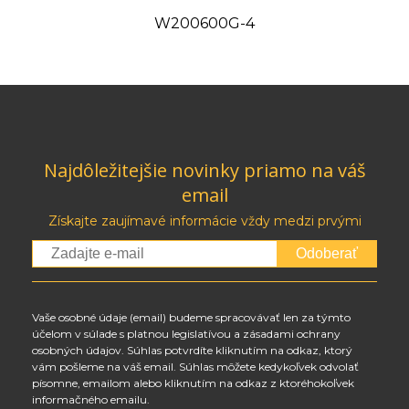
W200600G-4
Najdôležitejšie novinky priamo na váš
email
Získajte zaujímavé informácie vždy medzi prvými
Odoberať
Vaše osobné údaje (email) budeme spracovávať len za týmto
účelom v súlade s platnou legislatívou a zásadami ochrany
osobných údajov. Súhlas potvrdíte kliknutím na odkaz, ktorý
vám pošleme na váš email. Súhlas môžete kedykoľvek odvolať
písomne, emailom alebo kliknutím na odkaz z ktoréhokoľvek
informačného emailu.