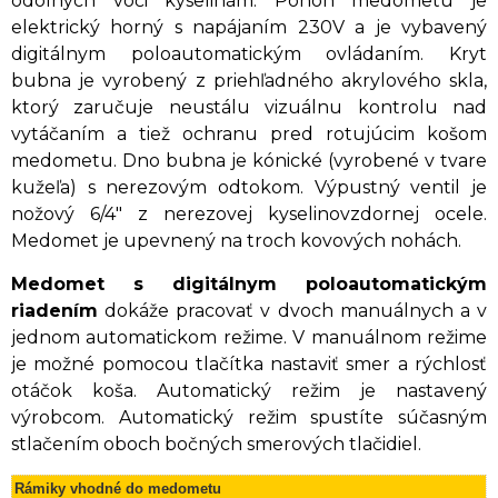
odolných voči kyselinám. Pohon medometu je
elektrický horný s napájaním 230V a je vybavený
digitálnym poloautomatickým ovládaním. Kryt
bubna je vyrobený z priehľadného akrylového skla,
ktorý zaručuje neustálu vizuálnu kontrolu nad
vytáčaním a tiež ochranu pred rotujúcim košom
medometu. Dno bubna je kónické (vyrobené v tvare
kužeľa) s nerezovým odtokom. Výpustný ventil je
nožový 6/4" z nerezovej kyselinovzdornej ocele.
Medomet je upevnený na troch kovových nohách.
Medomet s digitálnym poloautomatickým
riadením
dokáže pracovať v dvoch manuálnych a v
jednom automatickom režime. V manuálnom režime
je možné pomocou tlačítka nastaviť smer a rýchlosť
otáčok koša. Automatický režim je nastavený
výrobcom. Automatický režim spustíte súčasným
stlačením oboch bočných smerových tlačidiel.
Rámiky vhodné do medometu