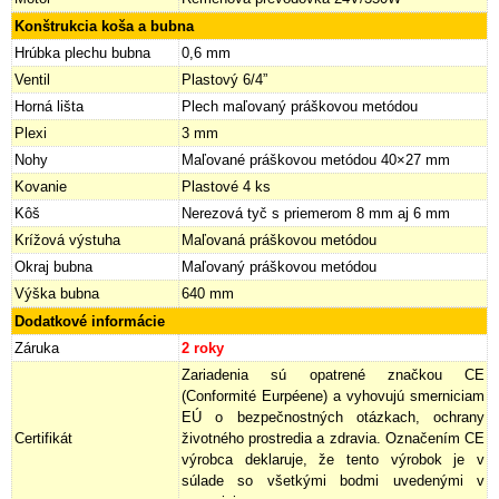
Konštrukcia koša a bubna
Hrúbka plechu bubna
0,6 mm
Ventil
Plastový 6/4”
Horná lišta
Plech maľovaný práškovou metódou
Plexi
3 mm
Nohy
Maľované práškovou metódou 40×27 mm
Kovanie
Plastové 4 ks
Kôš
Nerezová tyč s priemerom 8 mm aj 6 mm
Krížová výstuha
Maľovaná práškovou metódou
Okraj bubna
Maľovaný práškovou metódou
Výška bubna
640 mm
Dodatkové informácie
Záruka
2 roky
Zariadenia sú opatrené značkou CE
(Conformité Eurpéene) a vyhovujú smerniciam
EÚ o bezpečnostných otázkach, ochrany
Certifikát
životného prostredia a zdravia. Označením CE
výrobca deklaruje, že tento výrobok je v
súlade so všetkými bodmi uvedenými v