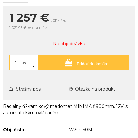
1 257
€
s DPH / ks
1 021,95 €
bez DPH / ks
Na objednávku
+
ks
Pridať do košíka
-
Strážny pes
Otázka na produkt
Radiálny 42-rámikový medomet MINIMA fi900mm, 12V, s
automatickým ovládaním.
Obj. čislo:
W20060M