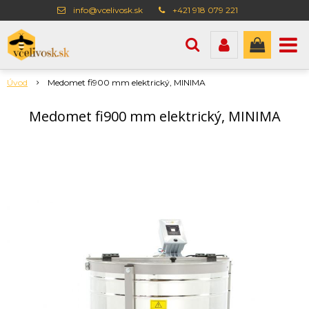
info@vcelivosk.sk
+421 918 079 221
Úvod
Medomet fi900 mm elektrický, MINIMA
Medomet fi900 mm elektrický, MINIMA