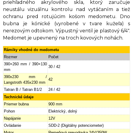
priehľadného akrylového skla, ktorý zaručuje
neustálu vizuálnu kontrolu nad vytáčaním a tiež
ochranu pred rotujúcim košom medometu. Dno
bubna je kónické (vyrobené v tvare kužeľa) s
nerezovým odtokom. Výpustný ventil je plastový 6/4".
Medomet je upevnený na troch kovových nohách.
Rámiky vhodné do medometu
Rozmer
Počet
390×260 mm / 390×130
30 / 42
mm
390x230 mm /
42
Langstroth 435x230 mm
Tatran B / Tatran B1/2
24 / 42
Technické údaje
Priemer bubna
900 mm
Pohon
Elektrický, dolný
Napájanie
12V
Ovládanie
SDD-2 (Digitálny potenciometer)
Motor
Remeňová prevodovka 24V/350W