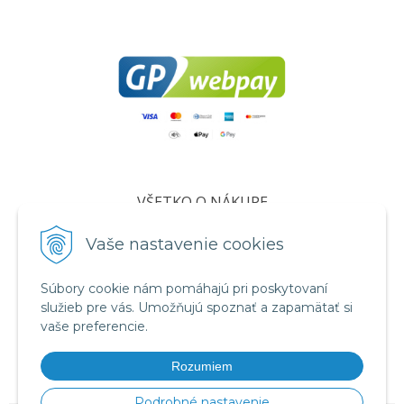
VŠETKO O NÁKUPE
Certifikáty
Vaše nastavenie cookies
Všeobecné obchodné podmienky
Súbory cookie nám pomáhajú pri poskytovaní
Ochrana osobných údajov
služieb pre vás. Umožňujú spoznať a zapamätať si
Informácie o cookies
vaše preferencie.
Reklamačný poriadok
Rozumiem
Formuláre
Podrobné nastavenie