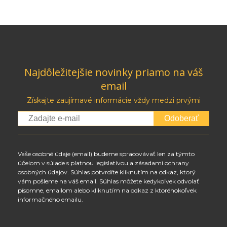
Najdôležitejšie novinky priamo na váš
email
Získajte zaujímavé informácie vždy medzi prvými
Odoberať
Vaše osobné údaje (email) budeme spracovávať len za týmto
účelom v súlade s platnou legislatívou a zásadami ochrany
osobných údajov. Súhlas potvrdíte kliknutím na odkaz, ktorý
vám pošleme na váš email. Súhlas môžete kedykoľvek odvolať
písomne, emailom alebo kliknutím na odkaz z ktoréhokoľvek
informačného emailu.