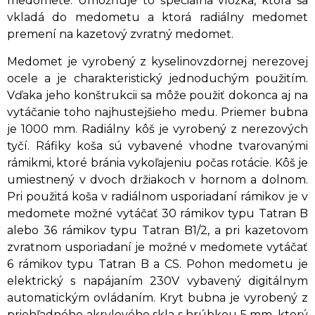
medomete. Umožňuje to špeciálna vložka, ktorá sa
vkladá do medometu a ktorá radiálny medomet
premení na kazetový zvratný medomet.
Medomet je vyrobený z kyselinovzdornej nerezovej
ocele a je charakteristický jednoduchým použitím.
Vďaka jeho konštrukcii sa môže použiť dokonca aj na
vytáčanie toho najhustejšieho medu. Priemer bubna
je 1000 mm. Radiálny kôš je vyrobený z nerezových
tyčí. Ráfiky koša sú vybavené vhodne tvarovanými
rámikmi, ktoré bránia vykoľajeniu počas rotácie. Kôš je
umiestnený v dvoch držiakoch v hornom a dolnom.
Pri použitá koša v radiálnom usporiadaní rámikov je v
medomete možné vytáčať 30 rámikov typu Tatran B
alebo 36 rámikov typu Tatran B1/2, a pri kazetovom
zvratnom usporiadaní je možné v medomete vytáčať
6 rámikov typu Tatran B a CS. Pohon medometu je
elektrický s napájaním 230V vybavený digitálnym
automatickým ovládaním. Kryt bubna je vyrobený z
priehľadného akrylového skla s hrúbkou 5 mm, ktorý