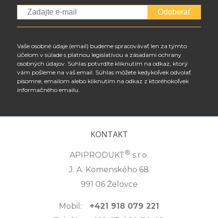
Odoberať
Vaše osobné údaje (email) budeme spracovávať len za týmto
účelom v súlade s platnou legislatívou a zásadami ochrany
osobných údajov. Súhlas potvrdíte kliknutím na odkaz, ktorý
vám pošleme na váš email. Súhlas môžete kedykoľvek odvolať
písomne, emailom alebo kliknutím na odkaz z ktoréhokoľvek
informačného emailu.
KONTAKT
®
APIPRODUKT
s.r.o.
J. A. Komenského 68
991 06 Želovce
Mobil:
+421 918 079 221