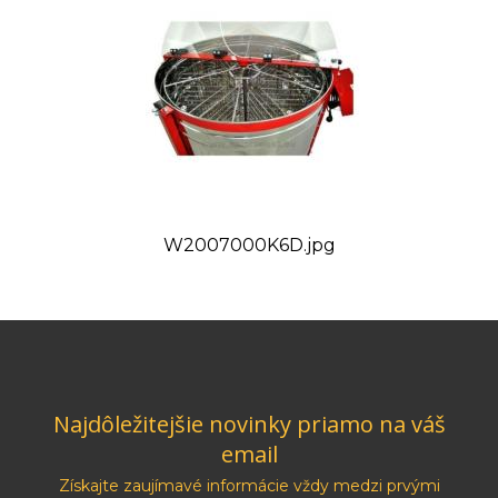
W2007000K6D.jpg
Najdôležitejšie novinky priamo na váš
email
Získajte zaujímavé informácie vždy medzi prvými