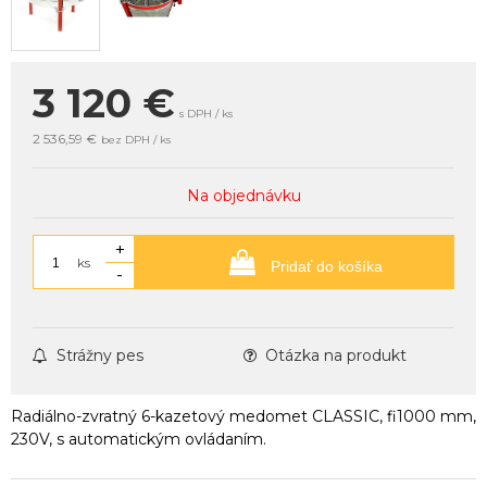
3 120
€
s DPH / ks
2 536,59 €
bez DPH / ks
Na objednávku
+
ks
Pridať do košíka
-
Strážny pes
Otázka na produkt
Radiálno-zvratný 6-kazetový medomet CLASSIC, fi1000 mm,
230V, s automatickým ovládaním.