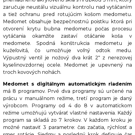
zaručuje neustálu vizuálnu kontrolu nad vytáčaním
a tiež ochranu pred rotujúcim košom medometu.
Medomet obsahuje bezpečnostnú poistku ktorá pri
otvorení krytu bubna medometu počas procesu
vytáčania okamžite zastaví otáčanie koša v
medomete. Spodná konštrukcia medometu je
kužeľovitá, čo umožňuje voľný odtok medu.
Výpustný ventil je nožový dva krát 2" z nerezovej
kyselinovzdornej ocele. Medomet je upevnený na
troch kovových nohách.
Medomet s digitálnym automatickým riadením
má 8 programov. Prvé dva programy sú určené na
prácu v manuálnom režime, tretí program je daný
výrobcom. Programy od 4 do 8 v automatickom
režime umožňujú vytvárať vlastné nastavenia. Každý
program sa skladá zo 7 krokov. V každom kroku je
možné nastaviť 3 parametre: čas začatia, rýchlosť a
smer rotácie. Siedmy a posledný krok definuje čas