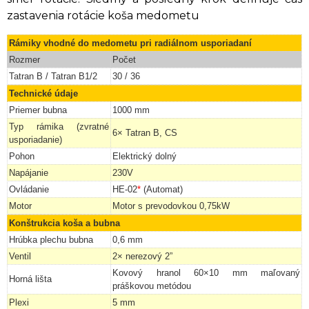
zastavenia rotácie koša medometu
Rámiky vhodné do medometu pri radiálnom usporiadaní
Rozmer
Počet
Tatran B / Tatran B1/2
30 / 36
Technické údaje
Priemer bubna
1000 mm
Typ rámika (zvratné
6×
Tatran B, CS
usporiadanie)
Pohon
Elektrický dolný
Napájanie
230V
Ovládanie
HE-02
*
(Automat)
Motor
Motor s prevodovkou 0,75kW
Konštrukcia koša a bubna
Hrúbka plechu bubna
0,6 mm
Ventil
2× nerezový 2”
Kovový hranol 60×10 mm maľovaný
Horná lišta
práškovou metódou
Plexi
5 mm