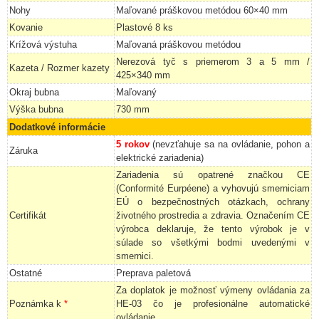
Nohy
Maľované práškovou metódou 60×40 mm
Kovanie
Plastové 8 ks
Krížová výstuha
Maľovaná práškovou metódou
Nerezová tyč s priemerom 3 a 5 mm /
Kazeta / Rozmer kazety
425×340 mm
Okraj bubna
Maľovaný
Výška bubna
730 mm
Dodatkové informácie
5 rokov
(nevzťahuje sa na ovládanie, pohon a
Záruka
elektrické zariadenia)
Zariadenia sú opatrené značkou CE
(Conformité Eurpéene) a vyhovujú smerniciam
EÚ o bezpečnostných otázkach, ochrany
Certifikát
životného prostredia a zdravia. Označením CE
výrobca deklaruje, že tento výrobok je v
súlade so všetkými bodmi uvedenými v
smernici.
Ostatné
Preprava paletová
Za doplatok je možnosť výmeny ovládania za
Poznámka k
*
HE-03 čo je profesionálne automatické
ovládanie.