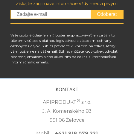
Získajte zaujímavé informácie vždy medzi prvými
Odoberať
Vaše osobné údaje (email) budeme spracovávať len za týmto
účelom v súlade s platnou legislatívou a zásadami ochrany
osobných údajov. Súhlas potvrdíte kliknutím na odkaz, ktorý
vám pošleme na váš email. Súhlas môžete kedykoľvek odvolať
písomne, emailom alebo kliknutím na odkaz z ktoréhokoľvek
informačného emailu.
KONTAKT
®
APIPRODUKT
s.r.o.
J. A. Komenského 68
991 06 Želovce
Mobil:
+421 918 079 221