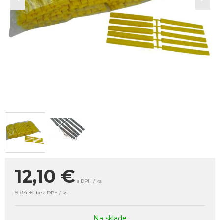
12,10
€
s DPH / ks
9,84 €
bez DPH / ks
Na sklade