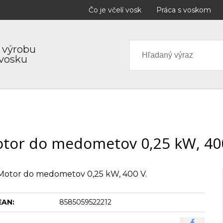
Čo je včelí vosk
Práca s voskom
 výrobu
 vosku
tor do medometov 0,25 kW, 40
Motor do medometov 0,25 kW, 400 V.
EAN:
8585059522212