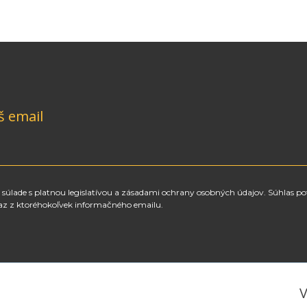
š email
súlade s platnou legislatívou a zásadami ochrany osobných údajov. Súhlas po
az z ktoréhokoľvek informačného emailu.
V