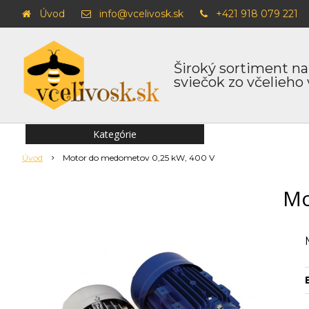
Úvod
info@vcelivosk.sk
+421 918 079 221
Široký sortiment na
sviečok zo včelieho
Kategórie
Úvod
Motor do medometov 0,25 kW, 400 V
Mo