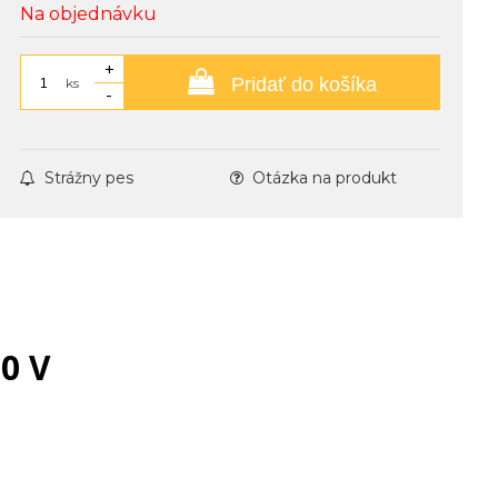
Na objednávku
+
Pridať do košíka
ks
-
Strážny pes
Otázka na produkt
0 V