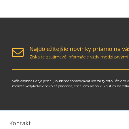
Najdôležitejšie novinky priamo na vá
Získajte zaujímavé informácie vždy medzi prvými
Vaše osobné údaje (email) budeme spracovávať len za týmto účelom v 
môžete kedykoľvek odvolať písomne, emailom alebo kliknutím na odk
Kontakt