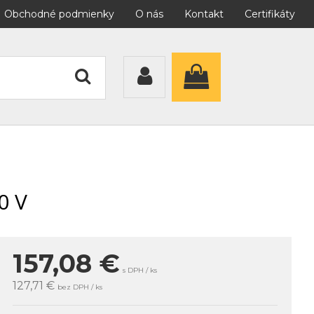
Obchodné podmienky
O nás
Kontakt
Certifikáty
0 V
157,08
€
s DPH / ks
127,71 €
bez DPH / ks