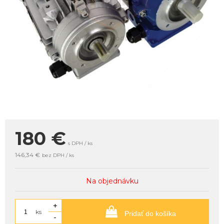
180
€
s DPH / ks
146,34 €
bez DPH / ks
Na objednávku
+
ks
Pridať do košíka
-