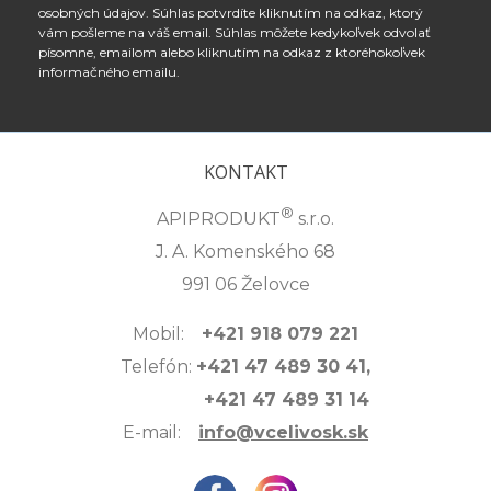
osobných údajov. Súhlas potvrdíte kliknutím na odkaz, ktorý
vám pošleme na váš email. Súhlas môžete kedykoľvek odvolať
písomne, emailom alebo kliknutím na odkaz z ktoréhokoľvek
informačného emailu.
KONTAKT
®
APIPRODUKT
s.r.o.
J. A. Komenského 68
991 06 Želovce
Mobil:
+421 918 079 221
Telefón:
+421 47 489 30 41,
+421 47 489 31 14
E-mail:
info@vcelivosk.sk