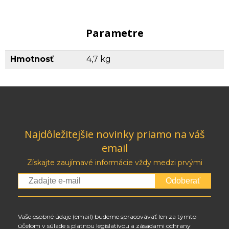
Parametre
Hmotnosť
4,7 kg
Najdôležitejšie novinky priamo na váš
email
Získajte zaujímavé informácie vždy medzi prvými
Odoberať
Vaše osobné údaje (email) budeme spracovávať len za týmto
účelom v súlade s platnou legislatívou a zásadami ochrany