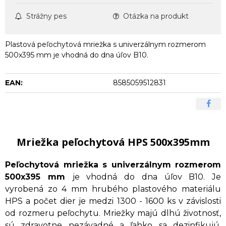
Strážny pes
Otázka na produkt
Plastová peľochytová mriežka s univerzálnym rozmerom
500x395 mm je vhodná do dna úľov B10.
EAN:
8585059512831
Mriežka peľochytová HPS 500x395mm
Peľochytová mriežka s univerzálnym rozmerom
500x395 mm
je vhodná do dna úľov B10. Je
vyrobená zo 4 mm hrubého plastového materiálu
HPS a počet dier je medzi 1300 - 1600 ks v závislosti
od rozmeru peľochytu. Mriežky majú dlhú životnosť,
sú zdravotne nezávadné a ľahko sa dezinfikujú.