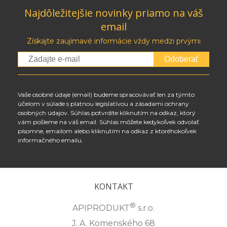
Najdôležitejšie novinky priamo na váš
email
Získajte zaujímavé informácie vždy medzi prvými
Odoberať
Vaše osobné údaje (email) budeme spracovávať len za týmto
účelom v súlade s platnou legislatívou a zásadami ochrany
osobných údajov. Súhlas potvrdíte kliknutím na odkaz, ktorý
vám pošleme na váš email. Súhlas môžete kedykoľvek odvolať
písomne, emailom alebo kliknutím na odkaz z ktoréhokoľvek
informačného emailu.
KONTAKT
®
APIPRODUKT
s.r.o.
J. A. Komenského 68