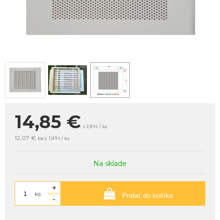
14,85
€
s DPH / ks
12,07 €
bez DPH / ks
Na sklade
+
ks
Pridať do košíka
-