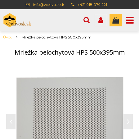
info@vcelivosk.sk
+421 918 079 221
Úvod
Mriežka peľochytová HPS 500x395mm
Mriežka peľochytová HPS 500x395mm