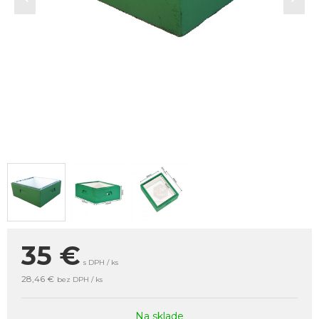
35
€
s DPH / ks
28,46 €
bez DPH / ks
Na sklade