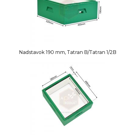
Nadstavok 190 mm, Tatran B/Tatran 1/2B