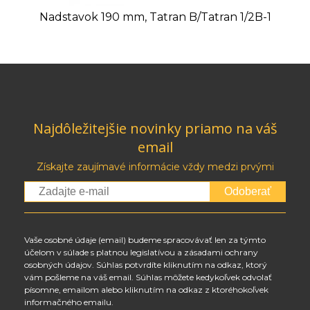
Nadstavok 190 mm, Tatran B/Tatran 1/2B-1
Najdôležitejšie novinky priamo na váš
email
Získajte zaujímavé informácie vždy medzi prvými
Odoberať
Vaše osobné údaje (email) budeme spracovávať len za týmto
účelom v súlade s platnou legislatívou a zásadami ochrany
osobných údajov. Súhlas potvrdíte kliknutím na odkaz, ktorý
vám pošleme na váš email. Súhlas môžete kedykoľvek odvolať
písomne, emailom alebo kliknutím na odkaz z ktoréhokoľvek
informačného emailu.