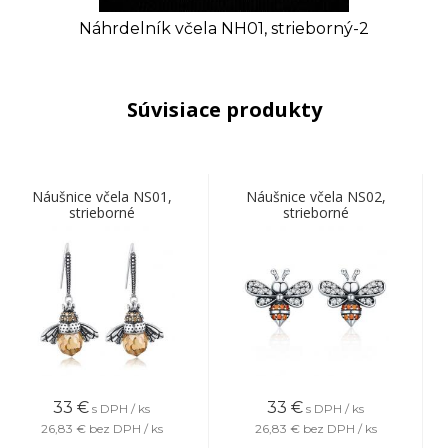
Náhrdelník včela NH01, strieborný-2
Súvisiace produkty
Náušnice včela NS01,
Náušnice včela NS02,
strieborné
strieborné
33
€
33
€
s DPH / ks
s DPH / ks
26,83 €
bez DPH / ks
26,83 €
bez DPH / ks