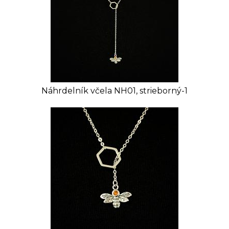
Náhrdelník včela NH01, strieborný-1