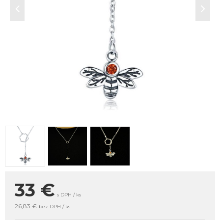
33
€
s DPH / ks
26,83 €
bez DPH / ks