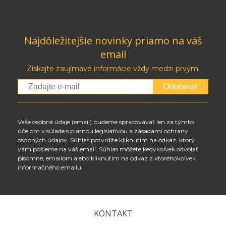
Najdôležitejšie novinky priamo na váš
email
Získajte zaujímavé informácie vždy medzi prvými
Odoberať
Vaše osobné údaje (email) budeme spracovávať len za týmto
účelom v súlade s platnou legislatívou a zásadami ochrany
osobných údajov. Súhlas potvrdíte kliknutím na odkaz, ktorý
vám pošleme na váš email. Súhlas môžete kedykoľvek odvolať
písomne, emailom alebo kliknutím na odkaz z ktoréhokoľvek
informačného emailu.
KONTAKT