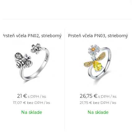
Prsteň včela PN02, strieborný
Prsteň včela PN03, strieborný
21
€
26,75
€
s DPH / ks
s DPH / ks
17,07 €
bez DPH / ks
21,75 €
bez DPH / ks
Na sklade
Na sklade