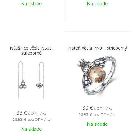
Na sklade
Na sklade
Náušnice včela NS03,
Prsteň včela PN01, strieborný
strieborné
33
€
s DPH / ks
33
€
s DPH / ks
26,83 €
bez DPH / ks
26,83 €
bez DPH / ks
Na sklade
Na sklade