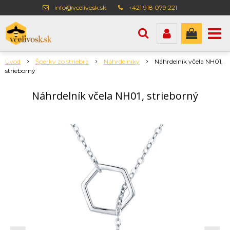
info@vcelivosk.sk
+421 918 079 221
Úvod
Šperky zo striebra
Náhrdelníky
Náhrdelník včela NH01,
strieborný
Náhrdelník včela NH01, strieborný