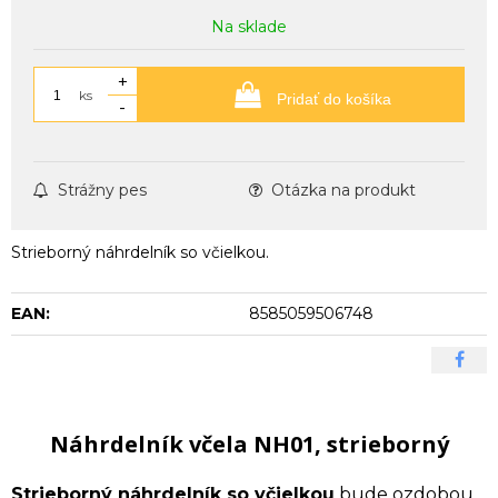
Na sklade
+
ks
Pridať do košíka
-
Strážny pes
Otázka na produkt
Strieborný náhrdelník so včielkou.
EAN:
8585059506748
Náhrdelník včela NH01, strieborný
Strieborný náhrdelník so včielkou
bude ozdobou