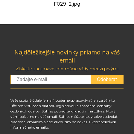
F029_2.jpg
Najdôležitejšie novinky priamo na váš
email
Získajte zaujímavé informácie vždy medzi prvými
Odoberať
Vaše osobné údaje (email) budeme spracovávať len za týmto
účelom v súlade s platnou legislatívou a zásadami ochrany
osobných údajov. Súhlas potvrdíte kliknutím na odkaz, ktorý
vám pošleme na váš email. Súhlas môžete kedykoľvek odvolať
písomne, emailom alebo kliknutím na odkaz z ktoréhokoľvek
informačného emailu.