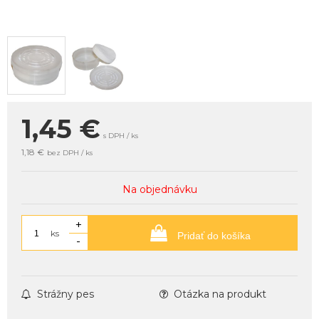
1,45
€
s DPH / ks
1,18 €
bez DPH / ks
Na objednávku
+
ks
Pridať do košíka
-
Strážny pes
Otázka na produkt