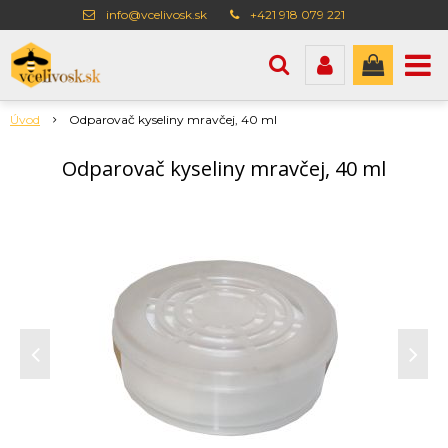
info@vcelivosk.sk
+421 918 079 221
Úvod
Odparovač kyseliny mravčej, 40 ml
Odparovač kyseliny mravčej, 40 ml