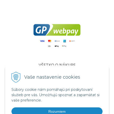
VŠETKO O NÁKUPE
Certifikáty
Vaše nastavenie cookies
Všeobecné obchodné podmienky
Ochrana osobných údajov
Súbory cookie nám pomáhajú pri poskytovaní
služieb pre vás. Umožňujú spoznať a zapamätať si
Informácie o cookies
vaše preferencie.
Reklamačný poriadok
Rozumiem
Formuláre