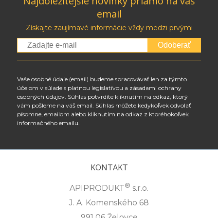
Najdôležitejšie novinky priamo na váš
email
Získajte zaujímavé informácie vždy medzi prvými
Odoberať
Vaše osobné údaje (email) budeme spracovávať len za týmto
účelom v súlade s platnou legislatívou a zásadami ochrany
osobných údajov. Súhlas potvrdíte kliknutím na odkaz, ktorý
vám pošleme na váš email. Súhlas môžete kedykoľvek odvolať
písomne, emailom alebo kliknutím na odkaz z ktoréhokoľvek
informačného emailu.
KONTAKT
®
APIPRODUKT
s.r.o.
J. A. Komenského 68
991 06 Želovce