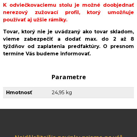
K odviečkovaciemu stolu je možné doobjednať
nerezový zužovací profil, ktorý umožňuje
používať aj užšie rámiky.
Tovar, ktorý nie je uvádzaný ako tovar skladom,
vieme zabezpečiť a dodať max. do 2 až 8
týždňov od zaplatenia predfaktúry. O presnom
termíne Vás budeme informovať.
Parametre
Hmotnosť
24,95 kg