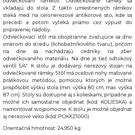
odviečkovaní rámikov. Odviečkované rámiky sa
vkladajú do stola. Z takto umiestnených rámikov
steká med na celonerezové antikorové sito, kde sa
precedí a potom vyteká priamo cez výpust do
pripravenej nádoby.
Odviečkovací stôl má obojstranne zvažujúce sa dno
smerom do stredu (lichobežníkového tvaru), pričom
na dne sa nachádzajú cedníky na zber
odviečkovaného materiálu. Na dne je tiež odtokový
ventil 5/4". K stolu je dodávaný nerezový stojan na
odviečkované rámiky. Stôl má oceľové nohy maľované
práškovou metódou, pomocou ktorých je možné
prispôsobiť výšku stola (min. výška 80 cm, max. výška
87 cm). Stoly sú dostupné aj s kolieskami, prípadne je
možné ich samostatne objednať (kód: KOLIESKA) a
namontovať svojpomocne. K stolu je možné objednať
aj nerezové veko (kód: POKXZ1000).
Orientačná hmotnosť: 24,950 kg