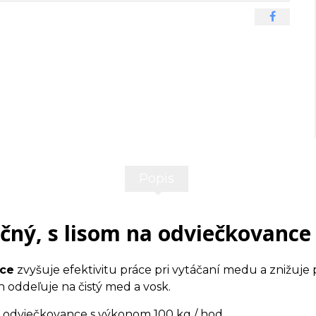
Popis
učný, s lisom na odviečkovance
nce
zvyšuje efektivitu práce pri vytáčaní medu a znižuj
h oddeľuje na čistý med a vosk.
na odviečkovance s výkonom 100 kg / hod.