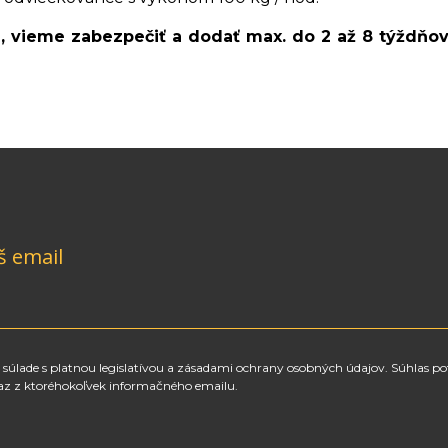
m, vieme zabezpečiť a dodať max. do 2 až 8 týždňo
š email
súlade s platnou legislatívou a zásadami ochrany osobných údajov. Súhlas po
az z ktoréhokoľvek informačného emailu.