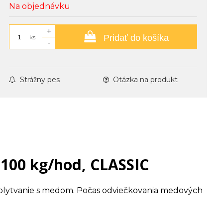
Na objednávku
+
Pridať do košíka
ks
-
Strážny pes
Otázka na produkt
 100 kg/hod, CLASSIC
e plytvanie s medom. Počas odviečkovania medových