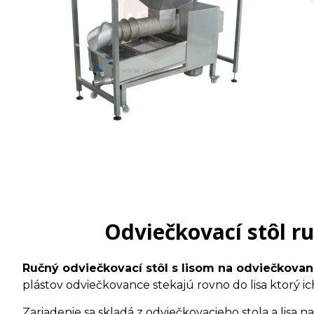
Odviečkovací stôl r
Ručný odviečkovací stôl s lisom na odviečkova
plástov odviečkovance stekajú rovno do lisa ktorý ic
Zariadenie sa skladá z odviečkovacieho stola a lisa 