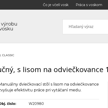
Čo je včelí vosk
Práca s voskom
 výrobu
 vosku
d, CLASSIC
učný, s lisom na odviečkovance
Manuálny dviečkovací stôl s lisom na odviečkovance
zvyšuje efektivitu práce pri vytáčaní medu.
Obj. čislo:
W20980