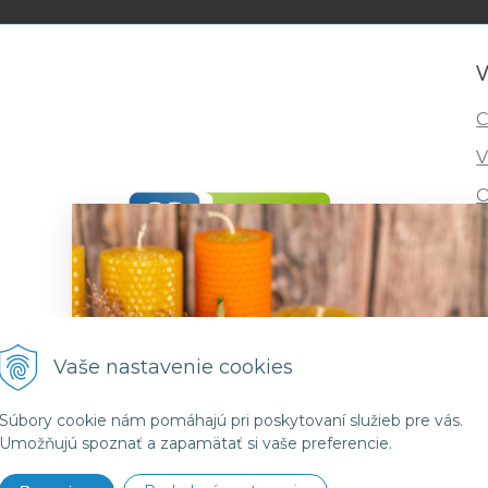
V
C
V
O
I
R
F
Vaše nastavenie cookies
Súbory cookie nám pomáhajú pri poskytovaní služieb pre vás.
Umožňujú spoznať a zapamätať si vaše preferencie.