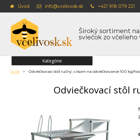
Úvod
info@vcelivosk.sk
+421 918 079 221
Široký sortiment na
sviečok zo včelieho
Kategórie
Úvod
Odviečkovací stôl ručný, s lisom na odviečkovance 100 kg/ho
Odviečkovací stôl r