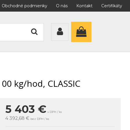
Obchodné podmienky
O nás
Kontakt
Certifikáty
 100 kg/hod, CLASSIC
5 403
€
s DPH / ks
4 392,68 €
bez DPH / ks