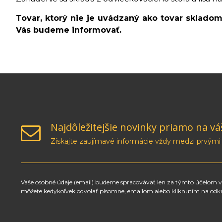
Tovar, ktorý nie je uvádzaný ako tovar sklado
Vás budeme informovať.
Najdôležitejšie novinky priamo na vá
Získajte zaujímavé informácie vždy medzi prvými
Vaše osobné údaje (email) budeme spracovávať len za týmto účelom v 
môžete kedykoľvek odvolať písomne, emailom alebo kliknutím na odk