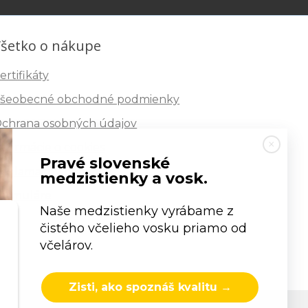
šetko o nákupe
ertifikáty
šeobecné obchodné podmienky
chrana osobných údajov
nformácie o cookies
Pravé slovenské
eklamačný poriadok
medzistienky a vosk.
ormuláre
Naše medzistienky vyrábame z
čistého včelieho vosku priamo od
včelárov.
Zisti, ako spoznáš kvalitu →