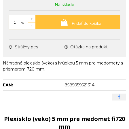
Na sklade
+
ks
Pridať do košíka
-
Strážny pes
Otázka na produkt
Náhradné plexisklo (veko) s hrúbkou 5 mm pre medomety s
priemerom 720 mm.
EAN:
8585059521314
Plexisklo (veko) 5 mm pre medomet fi720
mm