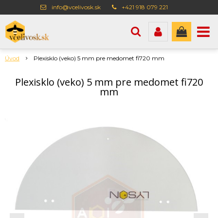
info@vcelivosk.sk
+421 918 079 221
Úvod
Plexisklo (veko) 5 mm pre medomet fi720 mm
Plexisklo (veko) 5 mm pre medomet fi720
mm