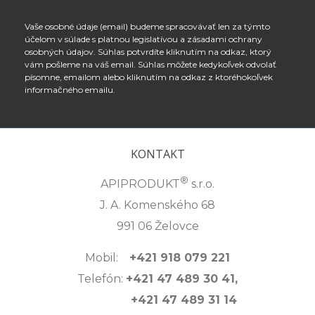
Vaše osobné údaje (email) budeme spracovávať len za týmto
účelom v súlade s platnou legislatívou a zásadami ochrany
osobných údajov. Súhlas potvrdíte kliknutím na odkaz, ktorý
vám pošleme na váš email. Súhlas môžete kedykoľvek odvolať
písomne, emailom alebo kliknutím na odkaz z ktoréhokoľvek
informačného emailu.
KONTAKT
®
APIPRODUKT
s.r.o.
J. A. Komenského 68
991 06 Želovce
Mobil:
+421 918 079 221
Telefón:
+421 47 489 30 41,
+421 47 489 31 14