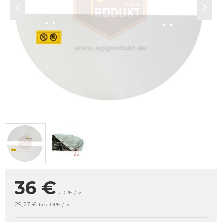
36
€
s DPH / ks
29,27 €
bez DPH / ks