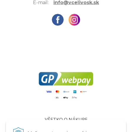
E-mail:
info@vcelivosk.sk
VŠETKO O NÁKUPE
Certifikáty