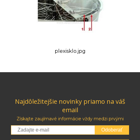
plexisklo.jpg
Najdôležitejšie novinky priamo na váš
email
Získajte zaujímavé informácie vždy medzi prvými
Odoberať