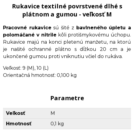
Rukavice textilné povrstvené dlhé s
plátnom a gumou - veľkosť M
Pracovné rukavice
sú šité z
bavlneného úpletu a
polomáčané v nitrile
kôli protišmykovému úchopu.
Rukavice majú na konci pletenú manžetu, na ktorú
je našité ochranné plátno s dĺžkou 20 cm a je
ukončené gumou proti vniknutiu včiel do rukáva.
Veľkosť: 9 (M), 10 (L)
Orientačná hmotnosť: 0,100 kg
Parametre
Veľkosť
M
Hmotnosť
0,1 kg