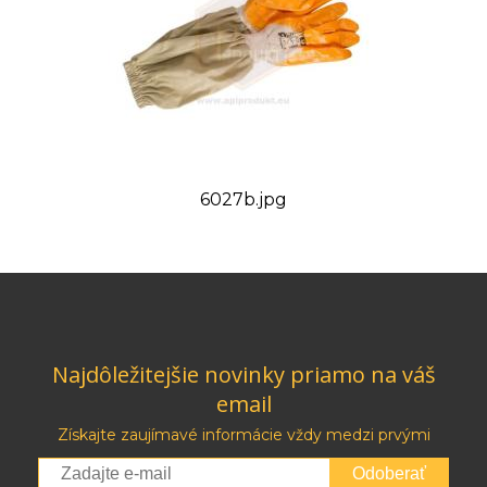
6027b.jpg
Najdôležitejšie novinky priamo na váš
email
Získajte zaujímavé informácie vždy medzi prvými
Odoberať