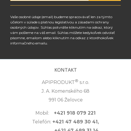
Vaše osobné údaje (email) budeme spracovávať len za týmto
účelom v súlade s platnou legislatívou a zásadami ochrany
osobných údajov. Súhlas potvrdíte kliknutím na odkaz, ktorý
vám pošleme na váš email. Súhlas môžete kedykoľvek odvolať
písomne, emailom alebo kliknutím na odkaz z ktoréhokoľvek
informačného emailu.
KONTAKT
®
APIPRODUKT
s.r.o.
J. A. Komenského 68
991 06 Želovce
Mobil:
+421 918 079 221
Telefón:
+421 47 489 30 41,
+421 47 489 31 14