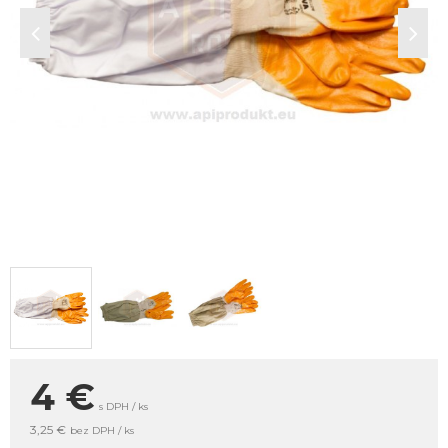
4
€
s DPH / ks
3,25 €
bez DPH / ks