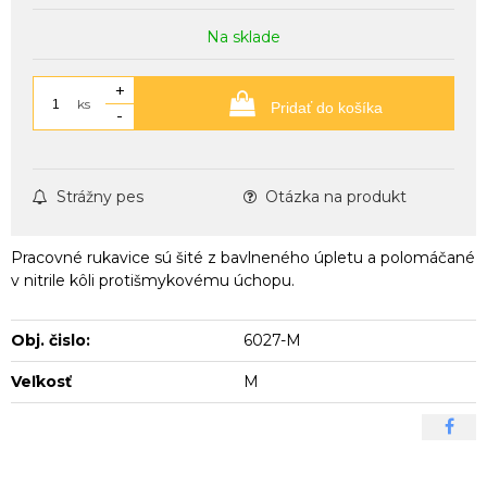
Na sklade
+
ks
Pridať do košíka
-
Strážny pes
Otázka na produkt
Pracovné rukavice sú šité z bavlneného úpletu a polomáčané
v nitrile kôli protišmykovému úchopu.
Obj. čislo:
6027-M
Veľkosť
M