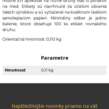
možné ich aplikovať na rôzne druhy fliaš či pohárov
na med.
Etikety sú navrhnuté za účelom oživenia
Vašich výrobkov a sú vytlačené na kvalitnom lesklom
samolepiacom papieri. Minimálny odber je jedno
balenie, ktoré obsahuje 100 ks etikiet rovnakého
druhu.
Orientačná hmotnosť: 0,110 kg
Parametre
Hmotnosť
0,11 kg
Najdôležitejšie novinky priamo na váš