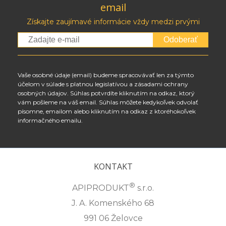
email
Získajte zaujímavé informácie vždy medzi prvými
Odoberať
Vaše osobné údaje (email) budeme spracovávať len za týmto
účelom v súlade s platnou legislatívou a zásadami ochrany
osobných údajov. Súhlas potvrdíte kliknutím na odkaz, ktorý
vám pošleme na váš email. Súhlas môžete kedykoľvek odvolať
písomne, emailom alebo kliknutím na odkaz z ktoréhokoľvek
informačného emailu.
KONTAKT
®
APIPRODUKT
s.r.o.
J. A. Komenského 68
991 06 Želovce