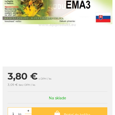
3,80
€
s DPH / ks
3,09 €
bez DPH / ks
Na sklade
+
ks
Pridať do košíka