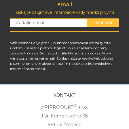
email
Získajte zaujímavé informácie vždy medzi prvými
Odoberať
Vaše osobné údaje (email) budeme spracovávať len za týmto
účelom v súlade s platnou legislatívou a zásadami ochrany
osobných údajov. Súhlas potvrdíte kliknutím na odkaz, ktorý
vám pošleme na váš email. Súhlas môžete kedykoľvek odvolať
písomne, emailom alebo kliknutím na odkaz z ktoréhokoľvek
informačného emailu.
KONTAKT
®
APIPRODUKT
s.r.o.
J. A. Komenského 68
991 06 Želovce