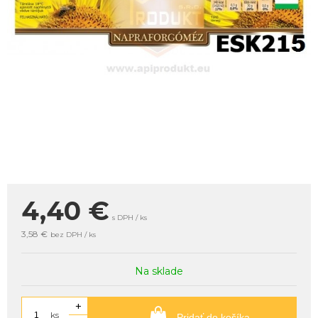
4,40
€
s DPH / ks
3,58 €
bez DPH / ks
Na sklade
+
ks
Pridať do košíka