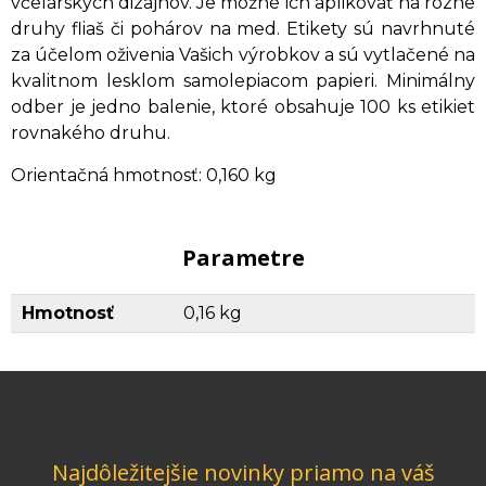
včelárskych dizajnov. Je možné ich aplikovať na rôzne
druhy fliaš či pohárov na med. Etikety sú navrhnuté
za účelom oživenia Vašich výrobkov a sú vytlačené na
kvalitnom lesklom samolepiacom papieri. Minimálny
odber je jedno balenie, ktoré obsahuje 100 ks etikiet
rovnakého druhu.
Orientačná hmotnosť: 0,160 kg
Parametre
Hmotnosť
0,16 kg
Najdôležitejšie novinky priamo na váš