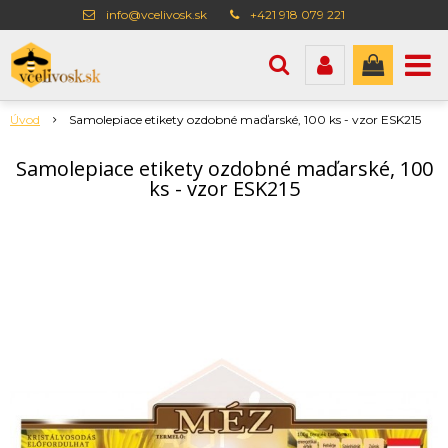
info@vcelivosk.sk
+421 918 079 221
Úvod
Samolepiace etikety ozdobné maďarské, 100 ks - vzor ESK215
Samolepiace etikety ozdobné maďarské, 100
ks - vzor ESK215