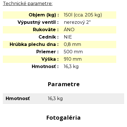
Technické parametre:
Objem (kg) :
150l (cca. 205 kg)
Výpustný ventil :
nerezový 2"
Rukoväte :
ÁNO
Cedník :
NIE
Hrúbka plechu dna :
0,8 mm
Priemer :
500 mm
Výška :
910 mm
Hmotnosť :
16,3 kg
Parametre
Hmotnosť
16,3 kg
Fotogaléria