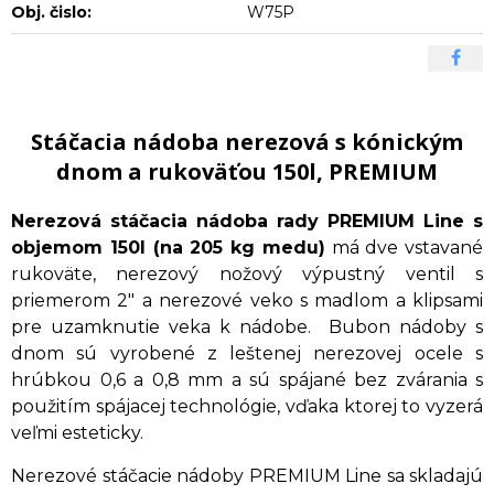
Obj. čislo:
W75P
Stáčacia nádoba nerezová s kónickým
dnom a rukoväťou 150l, PREMIUM
Nerezová stáčacia nádoba rady PREMIUM Line s
objemom 150l (na 205 kg medu)
má dve vstavané
rukoväte, nerezový nožový výpustný ventil s
priemerom 2" a nerezové veko s madlom a klipsami
pre uzamknutie veka k nádobe. Bubon nádoby s
dnom sú vyrobené z leštenej nerezovej ocele s
hrúbkou 0,6 a 0,8 mm a sú spájané bez zvárania s
použitím spájacej technológie, vďaka ktorej to vyzerá
veľmi esteticky.
Nerezové stáčacie nádoby PREMIUM Line sa skladajú