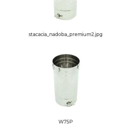
stacacia_nadoba_premium2.jpg
W75P