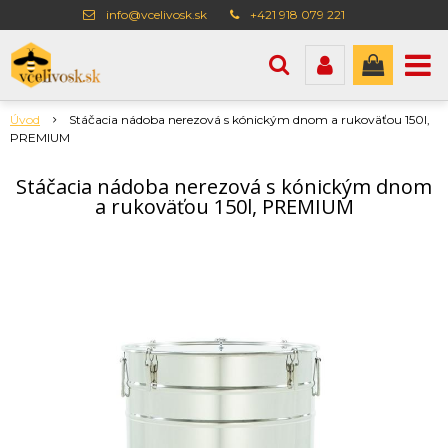
info@vcelivosk.sk
+421 918 079 221
Úvod
Stáčacia nádoba nerezová s kónickým dnom a rukoväťou 150l,
PREMIUM
Stáčacia nádoba nerezová s kónickým dnom
a rukoväťou 150l, PREMIUM