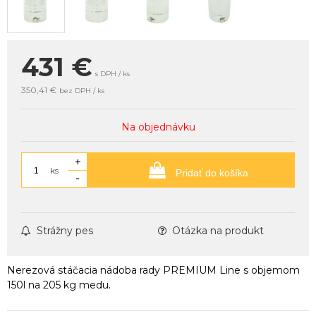
431
€
s DPH / ks
350,41 €
bez DPH / ks
Na objednávku
+
ks
Pridať do košíka
-
Strážny pes
Otázka na produkt
Nerezová stáčacia nádoba rady PREMIUM Line s objemom
150l na 205 kg medu.