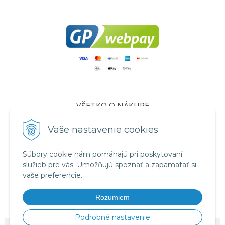
VŠETKO O NÁKUPE
Certifikáty
Vaše nastavenie cookies
Všeobecné obchodné podmienky
Súbory cookie nám pomáhajú pri poskytovaní
Ochrana osobných údajov
služieb pre vás. Umožňujú spoznať a zapamätať si
Informácie o cookies
vaše preferencie.
Reklamačný poriadok
Rozumiem
Formuláre
Podrobné nastavenie