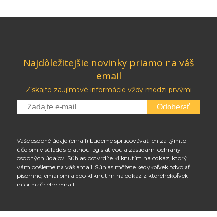
Najdôležitejšie novinky priamo na váš
email
Získajte zaujímavé informácie vždy medzi prvými
Odoberať
Vaše osobné údaje (email) budeme spracovávať len za týmto
účelom v súlade s platnou legislatívou a zásadami ochrany
osobných údajov. Súhlas potvrdíte kliknutím na odkaz, ktorý
vám pošleme na váš email. Súhlas môžete kedykoľvek odvolať
písomne, emailom alebo kliknutím na odkaz z ktoréhokoľvek
informačného emailu.