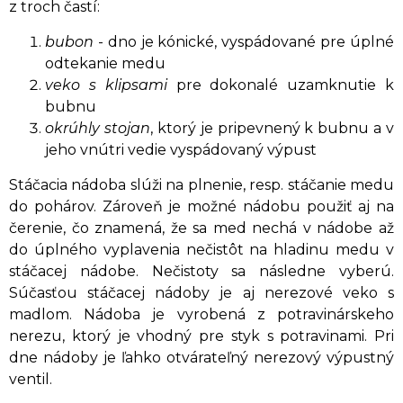
z troch častí:
bubon
- dno je kónické, vyspádované pre úplné
odtekanie medu
veko s klipsami
pre dokonalé uzamknutie k
bubnu
okrúhly stojan
, ktorý je pripevnený k bubnu a v
jeho vnútri vedie vyspádovaný výpust
Stáčacia nádoba slúži na plnenie, resp. stáčanie medu
do pohárov. Zároveň je možné nádobu použiť aj na
čerenie, čo znamená, že sa med nechá v nádobe až
do úplného vyplavenia nečistôt na hladinu medu v
stáčacej nádobe. Nečistoty sa následne vyberú.
Súčasťou stáčacej nádoby je aj nerezové veko s
madlom. Nádoba je vyrobená z potravinárskeho
nerezu, ktorý je vhodný pre styk s potravinami. Pri
dne nádoby je ľahko otvárateľný nerezový výpustný
ventil.