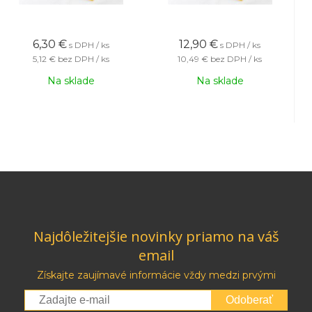
6,30
€
12,90
€
s DPH / ks
s DPH / ks
5,12 €
bez DPH / ks
10,49 €
bez DPH / ks
Na sklade
Na sklade
Najdôležitejšie novinky priamo na váš
email
Získajte zaujímavé informácie vždy medzi prvými
Odoberať