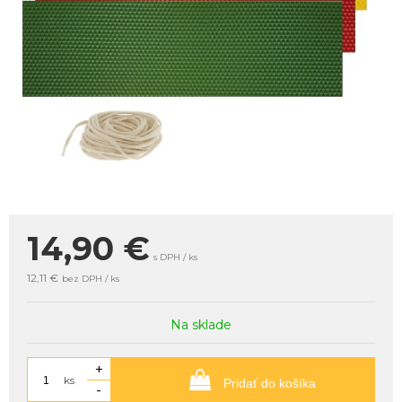
14,90
€
s DPH / ks
12,11 €
bez DPH / ks
Na sklade
+
ks
Pridať do košíka
-