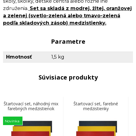
školy, škôlky, detské centrá alebo rôzne iné
združenia.
Set sa skladá z modrej, žltej, oranžovej
a zelenej (svetlo-zelená alebo tmavo-zelená
podľa skladových zásob) medzistienky.
Parametre
Hmotnosť
1,5 kg
Súvisiace produkty
Štartovací set, náhodný mix
Štartovací set, farebné
farebných medzistienok
medzistienky
Novinka