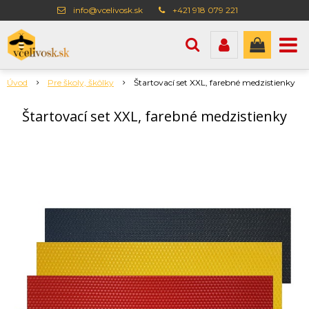
info@vcelivosk.sk
+421 918 079 221
Úvod
Pre školy, škôlky
Štartovací set XXL, farebné medzistienky
Štartovací set XXL, farebné medzistienky