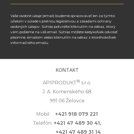
Vaše osobné údaje (email) budeme spracovávať len za týmto
účelom v súlade s platnou legislatívou a zásadami ochrany
osobných údajov. Súhlas potvrdíte kliknutím na odkaz, ktorý
vám pošleme na váš email. Súhlas môžete kedykoľvek odvolať
písomne, emailom alebo kliknutím na odkaz z ktoréhokoľvek
informačného emailu.
KONTAKT
®
APIPRODUKT
s.r.o.
J. A. Komenského 68
991 06 Želovce
Mobil:
+421 918 079 221
Telefón:
+421 47 489 30 41,
+421 47 489 31 14